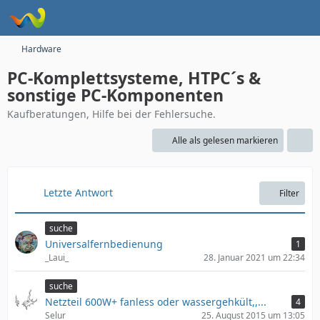
Hardware
PC-Komplettsysteme, HTPC´s &
sonstige PC-Komponenten
Kaufberatungen, Hilfe bei der Fehlersuche.
Alle als gelesen markieren
Letzte Antwort
Filter
suche
Universalfernbedienung
1
_Laui_
28. Januar 2021 um 22:34
suche
Netzteil 600W+ fanless oder wassergehkült,,...
4
Selur
25. August 2015 um 13:05