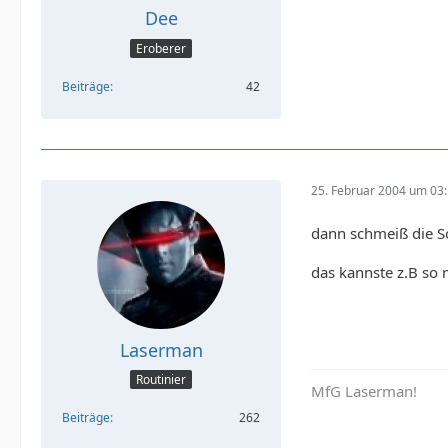
Dee
Eroberer
Beiträge
42
25. Februar 2004 um 03
dann schmeiß die So
das kannste z.B so
Laserman
Routinier
MfG Laserman!
Beiträge
262