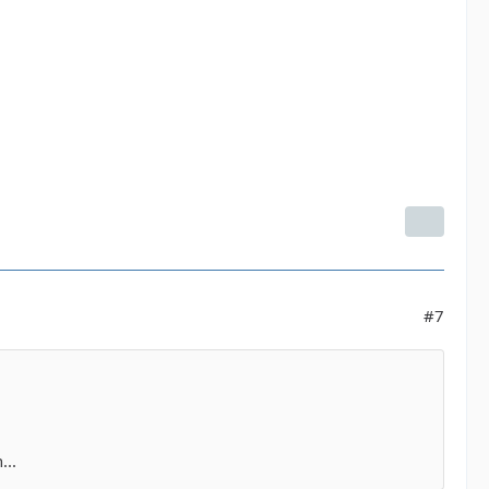
#7
...