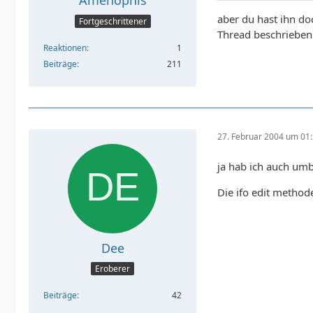
Amenophis
aber du hast ihn d
Fortgeschrittener
Thread beschrieben.
Reaktionen
1
Beiträge
211
27. Februar 2004 um 01
ja hab ich auch um
Die ifo edit method
Dee
Eroberer
Beiträge
42