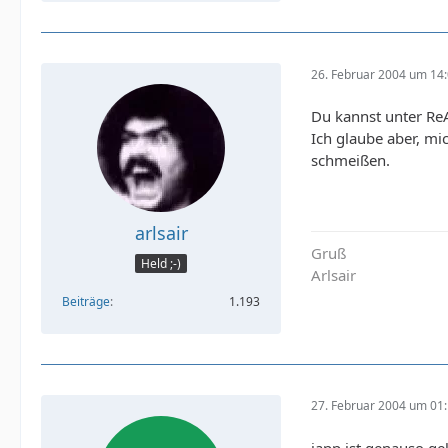
26. Februar 2004 um 14
Du kannst unter ReA
Ich glaube aber, mi
schmeißen.
arlsair
Gruß
Held ;-)
Arlsair
Beiträge
1.193
27. Februar 2004 um 01
japp ist genauso ge