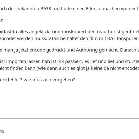
nach der bekannten BIG3 methode einen Film zu machen wo der ha
en.
oitfast4u alles angeklickt und rauskopiert den reauthorist geöf
ncodet werden muss. VTS3 beihaltet den film mit 3/6 Tonspuren u
 man ja jetzt encode gedrückt und Authoring gemacht. Danach sce
ist importen lassen hab ist nix passiert. es lief und lief und stür
cht finden kann (wie denn auch es gibt ja keine da nicht encodet
denkfehler? wie muss ich vorgehen?
:30