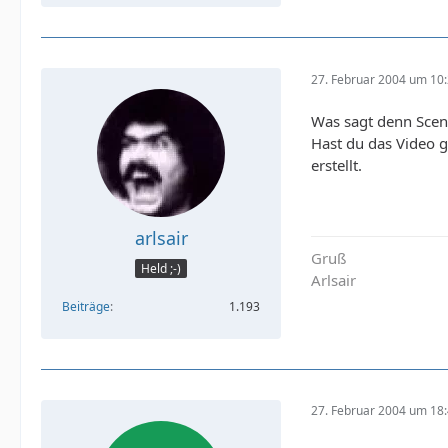
27. Februar 2004 um 10
Was sagt denn Scena
Hast du das Video g
erstellt.
arlsair
Gruß
Held ;-)
Arlsair
Beiträge
1.193
27. Februar 2004 um 18