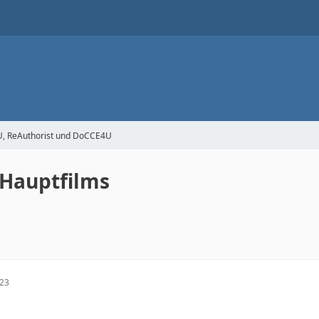
4U, ReAuthorist und DoCCE4U
 Hauptfilms
:23