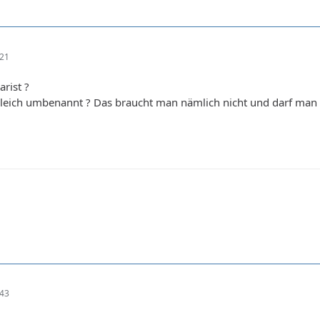
:21
rist ?
leich umbenannt ? Das braucht man nämlich nicht und darf man au
:43