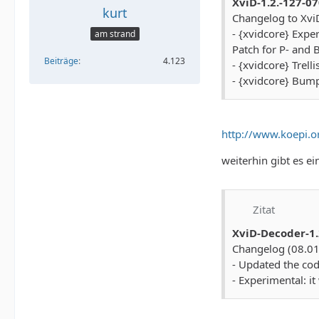
XviD-1.2.-127-0
* DShow fronten
kurt
Changelog to Xvi
- Additional four
- {xvidcore} Expe
am strand
Patch for P- and 
Beiträge
4.123
- {xvidcore} Trel
- {xvidcore} Bump
http://www.koepi.o
weiterhin gibt es e
Zitat
XviD-Decoder-1.
Changelog (08.01
- Updated the cod
- Experimental: it