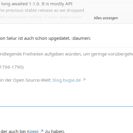
e long awaited 1.1.0. It is mostly API
he previous stable release as we dropped
ed resolution coding. If your application
Alles anzeigen
ature then the upgrade is totally
on Selur ist auch schon upgedatet. :daumen:
.3:
rundlegende Freiheiten aufgeben würden, um geringe vorübergehe
trate quality.
upport
(1706-1790)
 mode decision for bvops
ing functions, brightness and deringing
in der Open Source-Welt:
blog.bugie.de
rt by Christoph Naegeli
64 Linux 64bit port by Andre Werthmann
r and encoder speedups
ashed
support
improvements
t der auch bei
Koepi
zu haben.