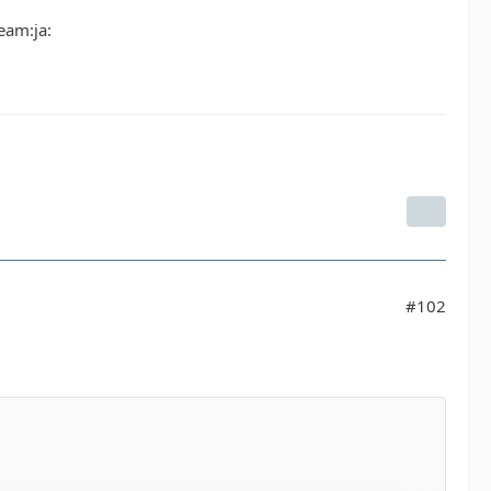
eam:ja:
#102