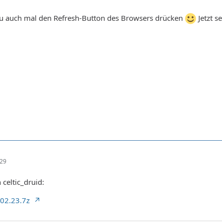
zu auch mal den Refresh-Button des Browsers drücken
Jetzt s
:29
celtic_druid:
.02.23.7z