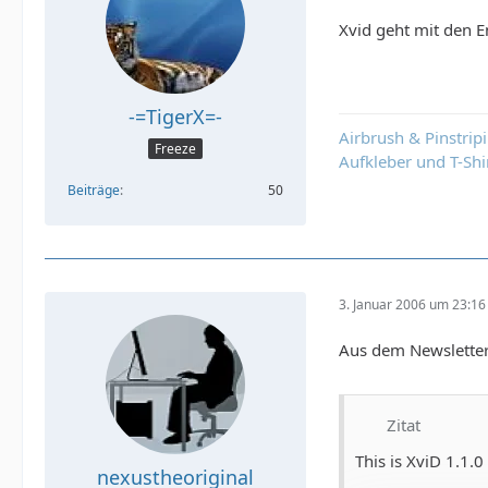
Xvid geht mit den E
-=TigerX=-
Airbrush & Pinstrip
Freeze
Aufkleber und T-Shi
Beiträge
50
3. Januar 2006 um 23:16
Aus dem Newsletter
Zitat
This is XviD 1.1.0
nexustheoriginal