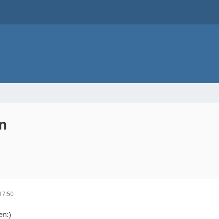
on
17:50
en:)