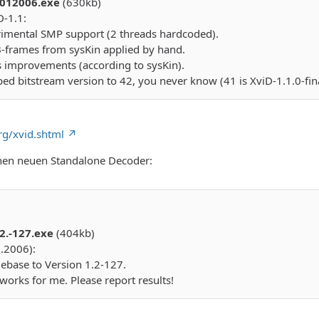
7012006.exe
(630kb)
d
D-1.1:
cc support
rimental SMP support (2 threads hardcoded).
B-frames from sysKin applied by hand.
lis improvements (according to sysKin).
ed bitstream version to 42, you never know (41 is XviD-1.1.0-fina
rg/xvid.shtml
inen neuen Standalone Decoder:
2.-127.exe
(404kb)
.2006):
ebase to Version 1.2-127.
 works for me. Please report results!