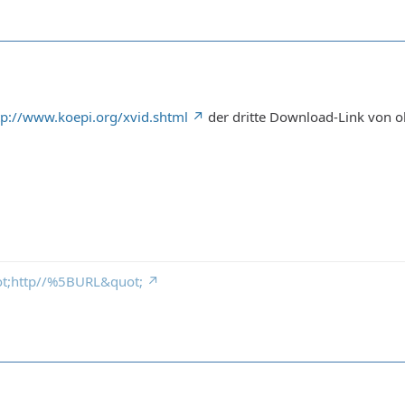
tp://www.koepi.org/xvid.shtml
der dritte Download-Link von ob
ot;http//%5BURL&quot;