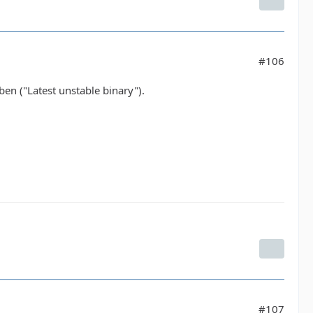
#106
en ("Latest unstable binary").
#107