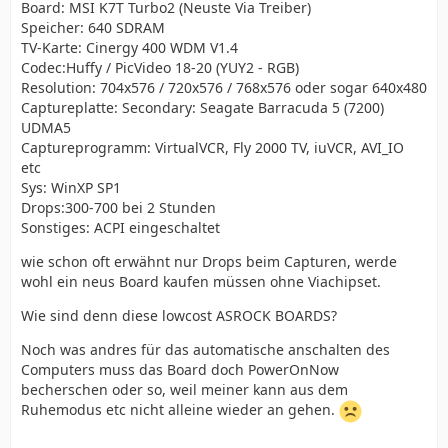
Board: MSI K7T Turbo2 (Neuste Via Treiber)
Speicher: 640 SDRAM
TV-Karte: Cinergy 400 WDM V1.4
Codec:Huffy / PicVideo 18-20 (YUY2 - RGB)
Resolution: 704x576 / 720x576 / 768x576 oder sogar 640x480
Captureplatte: Secondary: Seagate Barracuda 5 (7200)
UDMA5
Captureprogramm: VirtualVCR, Fly 2000 TV, iuVCR, AVI_IO
etc
Sys: WinXP SP1
Drops:300-700 bei 2 Stunden
Sonstiges: ACPI eingeschaltet
wie schon oft erwähnt nur Drops beim Capturen, werde
wohl ein neus Board kaufen müssen ohne Viachipset.
Wie sind denn diese lowcost ASROCK BOARDS?
Noch was andres für das automatische anschalten des
Computers muss das Board doch PowerOnNow
becherschen oder so, weil meiner kann aus dem
Ruhemodus etc nicht alleine wieder an gehen.