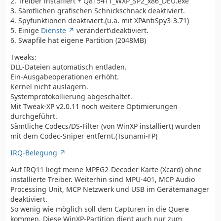
2. Treiber installiert + Q815411_WXP_SP2_x86_DEU.exe
3. Sämtlichen grafischen Schnickschnack deaktiviert.
4. Spyfunktionen deaktiviert.(u.a. mit XPAntiSpy3-3.71)
5. Einige
Dienste
verändert\deaktiviert.
6. Swapfile hat eigene Partition (2048MB)
Tweaks:
DLL-Dateien automatisch entladen.
Ein-Ausgabeoperationen erhöht.
Kernel nicht auslagern.
Systemprotokollierung abgeschaltet.
Mit Tweak-XP v2.0.11 noch weitere Optimierungen
durchgeführt.
Sämtliche Codecs/DS-Filter (von WinXP installiert) wurden
mit dem Codec-Sniper entfernt.(Tsunami-FP)
IRQ-Belegung
Auf IRQ11 liegt meine MPEG2-Decoder Karte (Xcard) ohne
installierte Treiber. Weiterhin sind MPU-401, MCP Audio
Processing Unit, MCP Netzwerk und USB im Gerätemanager
deaktiviert.
So wenig wie möglich soll dem Capturen in die Quere
kommen. Diese WinXP-Partition dient auch nur zum