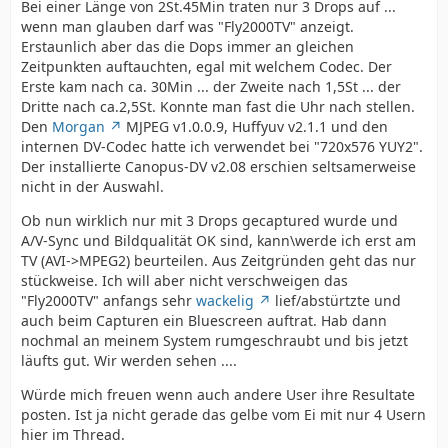
Bei einer Länge von 2St.45Min traten nur 3 Drops auf ...
wenn man glauben darf was "Fly2000TV" anzeigt.
Erstaunlich aber das die Dops immer an gleichen
Zeitpunkten auftauchten, egal mit welchem Codec. Der
Erste kam nach ca. 30Min ... der Zweite nach 1,5St ... der
Dritte nach ca.2,5St. Konnte man fast die Uhr nach stellen.
Den
Morgan
MJPEG v1.0.0.9, Huffyuv v2.1.1 und den
internen DV-Codec hatte ich verwendet bei "720x576 YUY2".
Der installierte Canopus-DV v2.08 erschien seltsamerweise
nicht in der Auswahl.
Ob nun wirklich nur mit 3 Drops gecaptured wurde und
A/V-Sync und Bildqualität OK sind, kann\werde ich erst am
TV (AVI->MPEG2) beurteilen. Aus Zeitgründen geht das nur
stückweise. Ich will aber nicht verschweigen das
"Fly2000TV" anfangs sehr
wackelig
lief/abstürtzte und
auch beim Capturen ein Bluescreen auftrat. Hab dann
nochmal an meinem System rumgeschraubt und bis jetzt
läufts gut. Wir werden sehen ....
Würde mich freuen wenn auch andere User ihre Resultate
posten. Ist ja nicht gerade das gelbe vom Ei mit nur 4 Usern
hier im Thread.