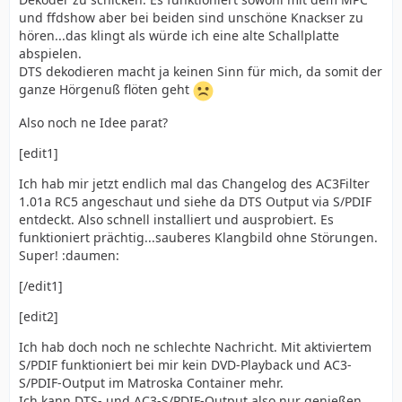
und ffdshow aber bei beiden sind unschöne Knackser zu
hören...das klingt als würde ich eine alte Schallplatte
abspielen.
DTS dekodieren macht ja keinen Sinn für mich, da somit der
ganze Hörgenuß flöten geht
Also noch ne Idee parat?
[edit1]
Ich hab mir jetzt endlich mal das Changelog des AC3Filter
1.01a RC5 angeschaut und siehe da DTS Output via S/PDIF
entdeckt. Also schnell installiert und ausprobiert. Es
funktioniert prächtig...sauberes Klangbild ohne Störungen.
Super! :daumen:
[/edit1]
[edit2]
Ich hab doch noch ne schlechte Nachricht. Mit aktiviertem
S/PDIF funktioniert bei mir kein DVD-Playback und AC3-
S/PDIF-Output im Matroska Container mehr.
Ich kann DTS- und AC3-S/PDIF-Output also nur genießen,