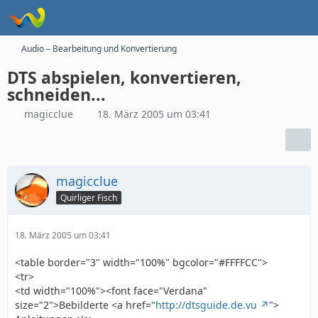
Audio – Bearbeitung und Konvertierung
DTS abspielen, konvertieren,
schneiden...
magicclue
18. März 2005 um 03:41
magicclue
Quirliger Fisch
18. März 2005 um 03:41
<table border="3" width="100%" bgcolor="#FFFFCC">
<tr>
<td width="100%"><font face="Verdana"
size="2">Bebilderte <a href="
http://dtsguide.de.vu
">