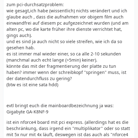
zum pci-durchsatzproblem:
wie gesagt,ich habe (wissentlich) nichts verändert und ich
glaube auch , dass die aufnahmen vor obigem film auch
einwandfrei auf diesem pc aufgezeichnet wurden (und am
alten pc, wo die karte früher ihre dienste verrichtet hat,
gings auch).
und es sind ja auch nicht so viele streifen, wie ich da so
gesehen hab.
es ist immer mal wieder einer, so ca alle 2-10 sekunden
(manchmal auch echt lange (>5min) keiner).
könnte das mit der fragmentierung der platte zu tun
haben? immer wenn der schreibkopf "springen" muss, ist
der datendurchfluss zu gering?
(btw es ist eine sata hdd)
evtl bringt euch die mainboardbezeichnung ja was:
Gigabyte GA-K8NF-9
ist ein nforce4 board mit pci express. (allerdings hat es die
beschränkung, dass irgend ein "multiplikator" oder so statt
mit 5x nur mit 4x läuft, deswegen ist das auch als "nforce4