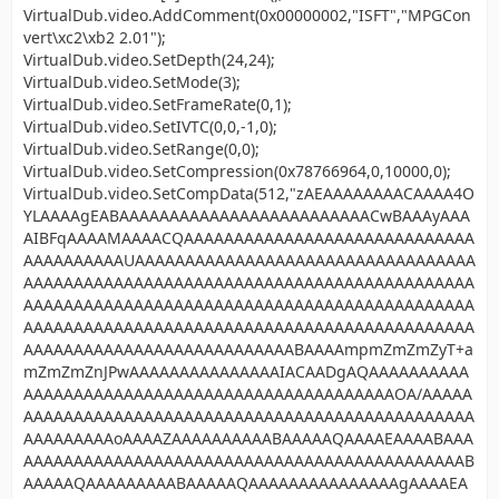
VirtualDub.video.AddComment(0x00000002,"ISFT","MPGCon
vert\xc2\xb2 2.01");
VirtualDub.video.SetDepth(24,24);
VirtualDub.video.SetMode(3);
VirtualDub.video.SetFrameRate(0,1);
VirtualDub.video.SetIVTC(0,0,-1,0);
VirtualDub.video.SetRange(0,0);
VirtualDub.video.SetCompression(0x78766964,0,10000,0);
VirtualDub.video.SetCompData(512,"zAEAAAAAAAACAAAA4O
YLAAAAgEABAAAAAAAAAAAAAAAAAAAAAAAAACwBAAAyAAA
AIBFqAAAAMAAAACQAAAAAAAAAAAAAAAAAAAAAAAAAAAAA
AAAAAAAAAAUAAAAAAAAAAAAAAAAAAAAAAAAAAAAAAAAAA
AAAAAAAAAAAAAAAAAAAAAAAAAAAAAAAAAAAAAAAAAAAAA
AAAAAAAAAAAAAAAAAAAAAAAAAAAAAAAAAAAAAAAAAAAAA
AAAAAAAAAAAAAAAAAAAAAAAAAAAAAAAAAAAAAAAAAAAAA
AAAAAAAAAAAAAAAAAAAAAAAAAAABAAAAmpmZmZmZyT+a
mZmZmZnJPwAAAAAAAAAAAAAAAIACAADgAQAAAAAAAAAA
AAAAAAAAAAAAAAAAAAAAAAAAAAAAAAAAAAAAAOA/AAAAA
AAAAAAAAAAAAAAAAAAAAAAAAAAAAAAAAAAAAAAAAAAAAA
AAAAAAAAAoAAAAZAAAAAAAAAABAAAAAQAAAAEAAAABAAA
AAAAAAAAAAAAAAAAAAAAAAAAAAAAAAAAAAAAAAAAAAAAB
AAAAAQAAAAAAAAABAAAAAQAAAAAAAAAAAAAAAgAAAAEA