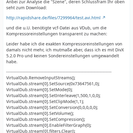
Anbei zur Analyse die "Szene", deren Schlussfram Ihr oben
seht zum Download:
http://rapidshare.de/files/7299964/test.avi.html
und die u.U. benötigte vcf-Datei aus VDub, um die
Kompressoreinstellungen transparent zu machen:
Leider habe ich die exakten Kompressoreinstellungen von
damals nicht mehr, ich mutmaße aber, dass ich es mit DivX
5.2.0 Pro und keinen Sondereinstellungen umgewandelt
habe.
-----------------------------------------------------------------------
VirtualDub.RemoveInputStreams();
VirtualDub.stream[0].SetSource(0x73647561,0);
VirtualDub.stream[0].SetMode(0);
VirtualDub.stream[0].SetInterleave(1,500,1,0,0);
VirtualDub.stream[0].SetClipMode(1,1);
VirtualDub.stream[0].SetConversion(0,0,0,0,0);
VirtualDub.stream[0].SetVolume();
VirtualDub.stream[0].SetCompression();
VirtualDub.stream[0].EnableFilterGraph(0);
VirtualDub.stream[0].filters.Clear();