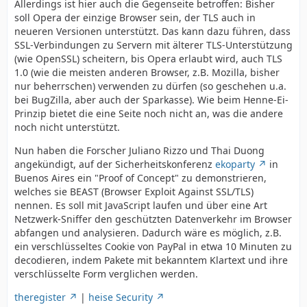
Allerdings ist hier auch die Gegenseite betroffen: Bisher
soll Opera der einzige Browser sein, der TLS auch in
neueren Versionen unterstützt. Das kann dazu führen, dass
SSL-Verbindungen zu Servern mit älterer TLS-Unterstützung
(wie OpenSSL) scheitern, bis Opera erlaubt wird, auch TLS
1.0 (wie die meisten anderen Browser, z.B. Mozilla, bisher
nur beherrschen) verwenden zu dürfen (so geschehen u.a.
bei BugZilla, aber auch der Sparkasse). Wie beim Henne-Ei-
Prinzip bietet die eine Seite noch nicht an, was die andere
noch nicht unterstützt.
Nun haben die Forscher Juliano Rizzo und Thai Duong
angekündigt, auf der Sicherheitskonferenz
ekoparty
in
Buenos Aires ein "Proof of Concept" zu demonstrieren,
welches sie BEAST (Browser Exploit Against SSL/TLS)
nennen. Es soll mit JavaScript laufen und über eine Art
Netzwerk-Sniffer den geschützten Datenverkehr im Browser
abfangen und analysieren. Dadurch wäre es möglich, z.B.
ein verschlüsseltes Cookie von PayPal in etwa 10 Minuten zu
decodieren, indem Pakete mit bekanntem Klartext und ihre
verschlüsselte Form verglichen werden.
theregister
|
heise Security