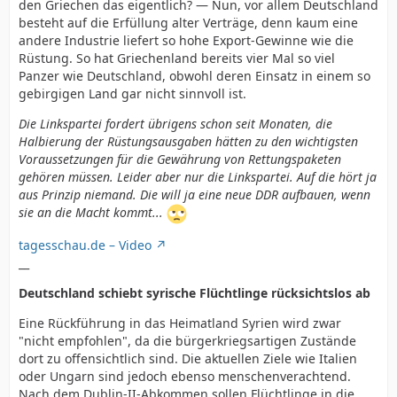
den Griechen das eigentlich? — Nun, vor allem Deutschland
besteht auf die Erfüllung alter Verträge, denn kaum eine
andere Industrie liefert so hohe Export-Gewinne wie die
Rüstung. So hat Griechenland bereits vier Mal so viel
Panzer wie Deutschland, obwohl deren Einsatz in einem so
gebirgigen Land gar nicht sinnvoll ist.
Die Linkspartei fordert übrigens schon seit Monaten, die
Halbierung der Rüstungsausgaben hätten zu den wichtigsten
Voraussetzungen für die Gewährung von Rettungspaketen
gehören müssen. Leider aber nur die Linkspartei. Auf die hört ja
aus Prinzip niemand. Die will ja eine neue DDR aufbauen, wenn
sie an die Macht kommt...
tagesschau.de – Video
__
Deutschland schiebt syrische Flüchtlinge rücksichtslos ab
Eine Rückführung in das Heimatland Syrien wird zwar
"nicht empfohlen", da die bürgerkriegsartigen Zustände
dort zu offensichtlich sind. Die aktuellen Ziele wie Italien
oder Ungarn sind jedoch ebenso menschenverachtend.
Nach dem Dublin-II-Abkommen sollen Flüchtlinge in die