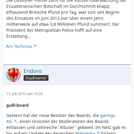
Die Londoner Polizei zahlt für die Vollzeit-Überwachung der
Ecuadorianischen Botschaft im Durchschnitt knapp
elftausend Britische Pfund pro Tag, was sich seit Beginn
des Einsatzes im Juni 2012 (vor über einem Jahr)
mittlerweile auf etwa 3,8 Millionen Pfund summiert. Der
Präsident der Metropolitan Police hofft auf eine
Erstattung...
Ars Technica
Endoro
Daydreamer
13. Juli 2013 um 10:36
gulli:board
Gestern hat der neue Besitzer des Boards, die
gamigo
AG
, einen Grossteil der Moderatoren des Boards
entlassen und zahlreiche "Altuser"
gebannt
. Im Netz gab es
bis auf ein Update der deutschen
Wikipedia
bislang