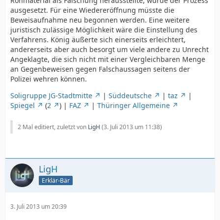
Rohmaterial als Fälschung herausstellte, wurde der Prozess
ausgesetzt. Für eine Wiedereröffnung müsste die
Beweisaufnahme neu begonnen werden. Eine weitere
juristisch zulässige Möglichkeit wäre die Einstellung des
Verfahrens. König äußerte sich einerseits erleichtert,
andererseits aber auch besorgt um viele andere zu Unrecht
Angeklagte, die sich nicht mit einer Vergleichbaren Menge
an Gegenbeweisen gegen Falschaussagen seitens der
Polizei wehren können.
Soligruppe JG-Stadtmitte
|
Süddeutsche
|
taz
|
Spiegel
(
2
) |
FAZ
|
Thüringer Allgemeine
2 Mal editiert, zuletzt von
LigH
(
3. Juli 2013 um 11:38
)
LigH
Erklär-Bär
3. Juli 2013 um 20:39