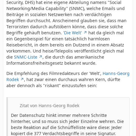
Security, DHS) hat eine eigene Abteilung namens "Social
Networking/Media Capability" (SNMC), welche Emails und
Beiträge in sozialen Netzwerken nach verdächtigen
Begriffen durchsucht. Anscheinend glauben sie, dass man
Terroristen dadurch aufstöbern könne, dass diese solche
Begriffe gehäuft benutzen.
'Die Welt'
hat da gleich mal
ein Gegenbeispiel für einen tatsächlich harmlosen
Reisebericht, in dem bereits ein Dutzend in einem Absatz
vorkommen. Und heise/Telepolis veröffentlicht gleich mal
die
SNMC-Liste
, die durch das amerikanische
Informationsfreiheitsgesetz bekannt wurde.
Die Empfehlung des Filmredakteurs der 'Welt',
Hanns-Georg
Rodek
, hat zwar einen durchaus wahren Kern, dürfte
aber dennoch als "riskant" einzustufen sein:
Zitat von Hanns-Georg Rodek
Der Datenschutz hinkt immer mehrere Schritte
hinterher, und so muss sich jeder Einzelne wehren. Die
beste Reaktion auf die Schnüffelliste wäre diese: Jeder
kopiert die 377 Verdachtsbegriffe in seine Signatur.