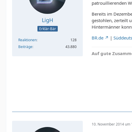
patrouillierenden 
Bereits im Dezember
LigH
gestohlen, zerteilt
Hintermänner konnt
Erklär-Bär
BR.de
|
Süddeut
Reaktionen
128
Beiträge
43.880
Auf gute Zusamme
10. November 2014 um 