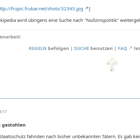
ttp://frupic.frubar.net/shots/32345.jpg
]
kipedia wird übrigens eine Suche nach "Nullzinspolitik" weitergel
narbeit:
REGELN
befolgen |
SUCHE
benutzen |
FAQ
le
3:17
u gestohlen
 Staatsschutz fahnden nach bisher unbekannten Tätern. Es gab k