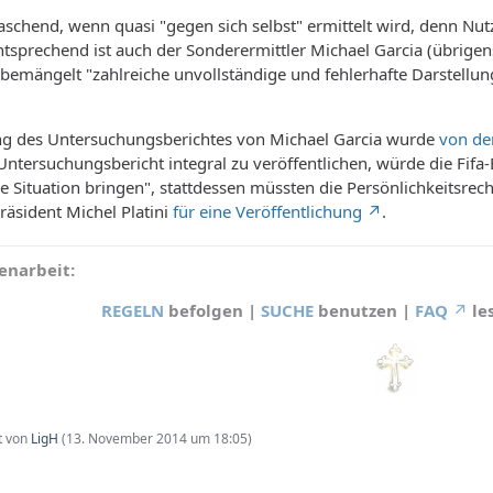
aschend, wenn quasi "gegen sich selbst" ermittelt wird, denn Nutz
ntsprechend ist auch der Sonderermittler Michael Garcia (übrige
r bemängelt "zahlreiche unvollständige und fehlerhafte Darstell
ung des Untersuchungsberichtes von Michael Garcia wurde
von de
Untersuchungsbericht integral zu veröffentlichen, würde die Fifa
he Situation bringen", stattdessen müssten die Persönlichkeitsre
äsident Michel Platini
für eine Veröffentlichung
.
narbeit:
REGELN
befolgen |
SUCHE
benutzen |
FAQ
le
zt von
LigH
(
13. November 2014 um 18:05
)