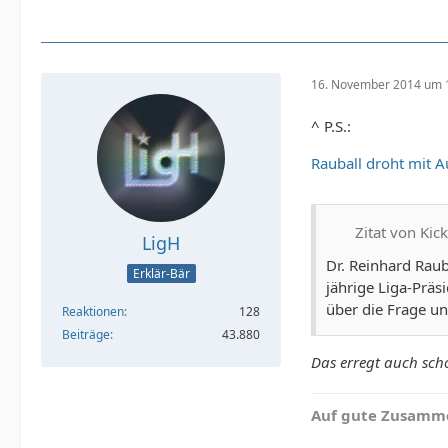
16. November 2014 um 
^ P.S.:
Rauball droht mit A
Zitat von Kic
LigH
Dr. Reinhard Raub
Erklär-Bär
jährige Liga-Prä
über die Frage un
Reaktionen
128
Beiträge
43.880
Das erregt auch sch
Auf gute Zusamme