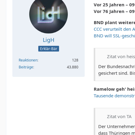
Vor 25 Jahren – 09
Vor 76 Jahren – 0
BND plant weiter
CCC verurteilt den
BND will SSL-gesch
LigH
Erklär-Bär
Zitat von hei
Reaktionen
128
Der Bundesnachric
Beiträge
43.880
gesichert sind. Bi
Ramelow geh' he
Tausende demonstri
Zitat von TA
Der Unternehmer {
dass Thüringen m