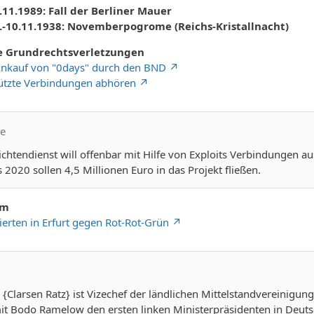
.11.1989: Fall der Berliner Mauer
9.-10.11.1938: Novemberpogrome (Reichs-Kristallnacht)
e Grundrechtsverletzungen
 Ankauf von "0days" durch den BND
ützte Verbindungen abhören
se
htendienst will offenbar mit Hilfe von Exploits Verbindungen au
s 2020 sollen 4,5 Millionen Euro in das Projekt fließen.
im
erten in Erfurt gegen Rot-Rot-Grün
Clarsen Ratz} ist Vizechef der ländlichen Mittelstandvereinigung
it Bodo Ramelow den ersten linken Ministerpräsidenten in Deu