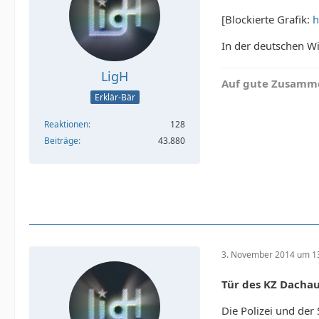
[Blockierte Grafik:
h
In der deutschen Wi
LigH
Auf gute Zusamme
Erklär-Bär
Reaktionen
128
Beiträge
43.880
3. November 2014 um 1
Tür des KZ Dacha
Die Polizei und der