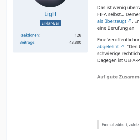
Das ist wenig überr
LigH
FIFA selbst... Deme
als überzeugt
. E
Erklär-Bär
eine Berufung an.
Reaktionen
128
Eine Veröffentlich
Beiträge
43.880
abgelehnt
: "Den 
schwierige rechtlic
Dagegen ist UEFA-Pr
Auf gute Zusamme
Einmal editiert, zulet