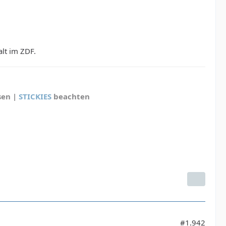
alt im ZDF.
sen |
STICKIES
beachten
#1.942