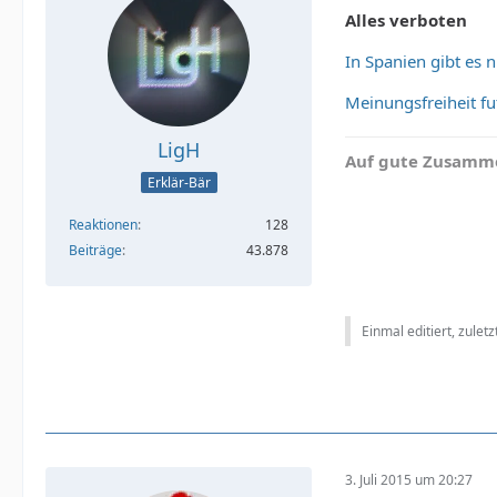
Alles verboten
In Spanien gibt es 
Meinungsfreiheit fu
LigH
Auf gute Zusamme
Erklär-Bär
Reaktionen
128
Beiträge
43.878
Einmal editiert, zulet
3. Juli 2015 um 20:27