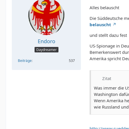
Alles belauscht
Die Süddeutsche me
belauscht
und stellt dazu fest
Endoro
US-Spionage in Deu
Daydreamer
Bemerkenswert dum
Amerika spricht De
Beiträge
537
Zitat
Was immer die US
Washington dafür 
Wenn Amerika heu
wie Russland und 
http://www.sueddeu