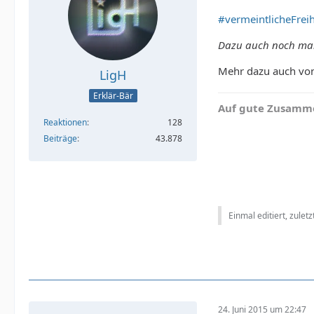
#vermeintlicheFreih
Dazu auch noch ma
Mehr dazu auch vo
LigH
Erklär-Bär
Auf gute Zusamme
Reaktionen
128
Beiträge
43.878
Einmal editiert, zulet
24. Juni 2015 um 22:47