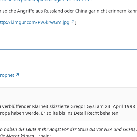
an solche Angriffe aus Russland oder China gar nicht erinnern kan
ttp://i.imgur.com/PV6krwGm.jpg
]
Prophet
 verblüffender Klarheit skizzierte Gregor Gysi am 23. April 199
ropa haben werde. Er sollte bis ins Detail Recht behalten.
h haben die Leute mehr Angst vor der StaSi als vor NSA und GCH
die Macht kämen...
:nein: