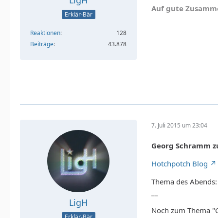
LigH
Auf gute Zusamme
Erklär-Bär
Reaktionen
128
Beiträge
43.878
7. Juli 2015 um 23:04
Georg Schramm zu
Hotchpotch Blog
Thema des Abends: 
__
LigH
Noch zum Thema "Gr
Erklär-Bär