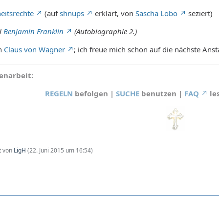
eitsrechte
(auf
shnups
erklärt, von
Sascha Lobo
seziert)
l
Benjamin Franklin
(Autobiographie 2.)
n
Claus von Wagner
; ich freue mich schon auf die nächste Anst
narbeit:
REGELN
befolgen |
SUCHE
benutzen |
FAQ
le
zt von
LigH
(
22. Juni 2015 um 16:54
)