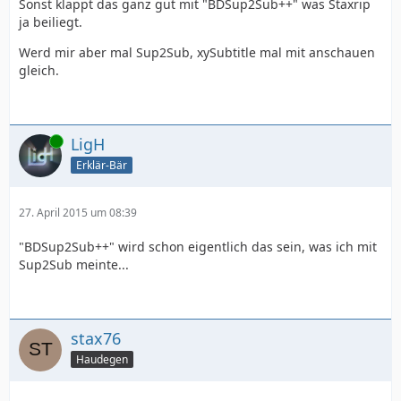
Sonst klappt das ganz gut mit "BDSup2Sub++" was Staxrip
ja beiliegt.
Werd mir aber mal Sup2Sub, xySubtitle mal mit anschauen
gleich.
Online
LigH
Erklär-Bär
27. April 2015 um 08:39
"BDSup2Sub++" wird schon eigentlich das sein, was ich mit
Sup2Sub meinte...
stax76
Haudegen