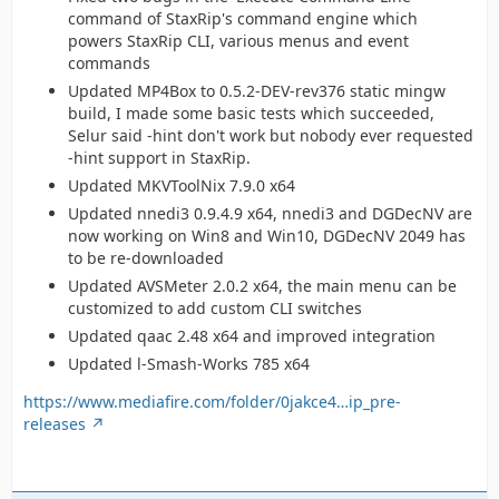
command of StaxRip's command engine which
powers StaxRip CLI, various menus and event
commands
Updated MP4Box to 0.5.2-DEV-rev376 static mingw
build, I made some basic tests which succeeded,
Selur said -hint don't work but nobody ever requested
-hint support in StaxRip.
Updated MKVToolNix 7.9.0 x64
Updated nnedi3 0.9.4.9 x64, nnedi3 and DGDecNV are
now working on Win8 and Win10, DGDecNV 2049 has
to be re-downloaded
Updated AVSMeter 2.0.2 x64, the main menu can be
customized to add custom CLI switches
Updated qaac 2.48 x64 and improved integration
Updated l-Smash-Works 785 x64
https://www.mediafire.com/folder/0jakce4…ip_pre-
releases