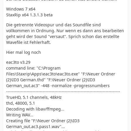
Windows 7 x64
StaxRip x64 1.3.1.3 beta
Die getrennte Videospur und das Soundfile sind
vollkommen in Ordnung. Nur wenn es dann ans bearbeiten
geht wird der Sound "versaut". Sprich schon das erstellte
Wavefile ist Fehlerhaft.
Hier mal log noch
eac3to v3.29
command line: "C:\Program
Files\Staxrip\Apps\eac3to\eac3to.exe" "F:\Neuer Ordner
(2)\ID3 German.thd" "F:\Neuer Ordner (2)\ID3
German_out.ac3" -448 -normalize -progressnumbers
------------------------------------------------------------------------------
TrueHD, 5.1 channels, 48kHz
thd, 48000, 5.1
Decoding with libav/ffmpeg...
Writing WAV...
Creating file "F:\Neuer Ordner (2)\ID3
German_out.ac3.pass1.wav"...