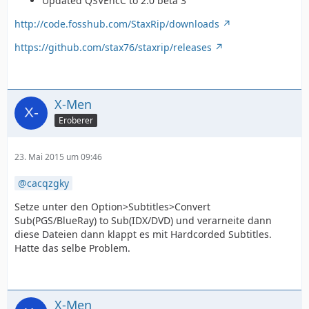
Updated QSVEncC to 2.0 beta 3
http://code.fosshub.com/StaxRip/downloads
https://github.com/stax76/staxrip/releases
X-Men
Eroberer
23. Mai 2015 um 09:46
cacqzgky
Setze unter den Option>Subtitles>Convert
Sub(PGS/BlueRay) to Sub(IDX/DVD) und verarneite dann
diese Dateien dann klappt es mit Hardcorded Subtitles.
Hatte das selbe Problem.
X-Men