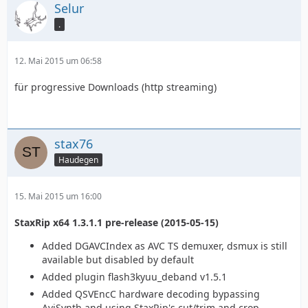
Selur
.
12. Mai 2015 um 06:58
für progressive Downloads (http streaming)
stax76
Haudegen
15. Mai 2015 um 16:00
StaxRip x64 1.3.1.1 pre-release (2015-05-15)
Added DGAVCIndex as AVC TS demuxer, dsmux is still
available but disabled by default
Added plugin flash3kyuu_deband v1.5.1
Added QSVEncC hardware decoding bypassing
AviSynth and using StaxRip's cut/trim and crop