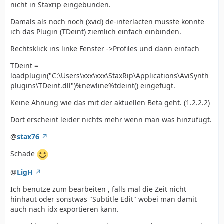
nicht in Staxrip eingebunden.
Damals als noch noch (xvid) de-interlacten musste konnte
ich das Plugin (TDeint) ziemlich einfach einbinden.
Rechtsklick ins linke Fenster ->Profiles und dann einfach
TDeint =
loadplugin("C:\Users\xxx\xxx\StaxRip\Applications\AviSynth
plugins\TDeint.dll")%newline%tdeint() eingefügt.
Keine Ahnung wie das mit der aktuellen Beta geht. (1.2.2.2)
Dort erscheint leider nichts mehr wenn man was hinzufügt.
@
stax76
Schade
@
LigH
Ich benutze zum bearbeiten , falls mal die Zeit nicht
hinhaut oder sonstwas "Subtitle Edit" wobei man damit
auch nach idx exportieren kann.