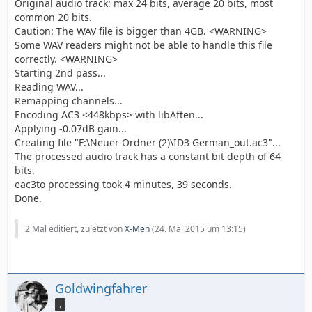
Original audio track: max 24 bits, average 20 bits, most
common 20 bits.
Caution: The WAV file is bigger than 4GB. <WARNING>
Some WAV readers might not be able to handle this file
correctly. <WARNING>
Starting 2nd pass...
Reading WAV...
Remapping channels...
Encoding AC3 <448kbps> with libAften...
Applying -0.07dB gain...
Creating file "F:\Neuer Ordner (2)\ID3 German_out.ac3"...
The processed audio track has a constant bit depth of 64
bits.
eac3to processing took 4 minutes, 39 seconds.
Done.
2 Mal editiert, zuletzt von
X-Men
(
24. Mai 2015 um 13:15
)
Goldwingfahrer
.