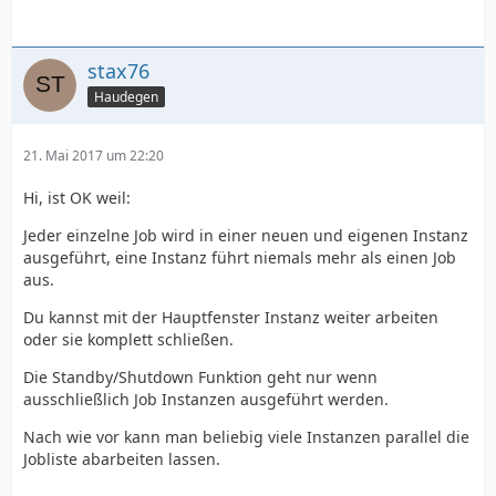
[a05] Applying MPx delay...
[a05] A remaining delay of -4ms could not be fixed.
[a03] Applying MPx delay...
[a02] Applying MPx delay...
stax76
[v01] Creating file "Re_ Brexit_20170425_1244 - 1 - h264,
Haudegen
720p50.h264"...
[a03] A remaining delay of -7ms could not be fixed.
[a02] A remaining delay of -8ms could not be fixed.
21. Mai 2017 um 22:20
[a04] Creating file "Re_ Brexit_20170425_1244 - 4 - AC3,
Hi, ist OK weil:
Multiple, 5.1 channels, 448kbps, 48kHz.ac3"...
[a02] Creating file "Re_ Brexit_20170425_1244 - 2 - MP2,
Jeder einzelne Job wird in einer neuen und eigenen Instanz
German, 2.0 channels, 192kbps, 48kHz.mp2"...
ausgeführt, eine Instanz führt niemals mehr als einen Job
[a03] Creating file "Re_ Brexit_20170425_1244 - 3 - MP2,
aus.
French, 2.0 channels, 192kbps, 48kHz.mp2"...
[a05] Creating file "Re_ Brexit_20170425_1244 - 5 - MP2,
Du kannst mit der Hauptfenster Instanz weiter arbeiten
Uncoded, 2.0 channels, 192kbps, 48kHz.mp2"...
oder sie komplett schließen.
Video track 1 contains 1892 frames.
Die Standby/Shutdown Funktion geht nur wenn
eac3to processing took 1 second.
ausschließlich Job Instanzen ausgeführt werden.
Done.
Nach wie vor kann man beliebig viele Instanzen parallel die
Jobliste abarbeiten lassen.