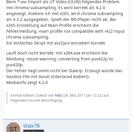
Beim *:avi-Import als UT Video (ULH0) folgendes Problem
mit chroma subsampling. Es wird korrekt als 4.2.0
angezeigt. Kodiere ich mit x265, wird chroma subsampling
als 4.2.2 ausgegeben. Spielt der BD-Player nicht ab. Bei
x265-Einstellung auf Main Profile erscheint die
Fehlermeldung: main profile not compatible with i422 input
chroma subsampling.
Ein einfaches Skript mit avs2yuv encodiert korrekt.
Läuft doch nicht korrekt: mit x264.exe erscheint die
Meldung: resize warning: converting from yuv422p to
yuv420p.
Der Fehler liegt somit nicht bei Staxrip. Erzeugt wurde das
lossless-File mit Aviutl (interlaced kodiert).
Mediainfo zeigt 4.2.0
Einmal editiert, zuletzt von
hdst
(
28. Mai 2017 um 12:22
) aus
folgendem Grund: Berichtigung
stax76