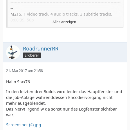
----------------------------------------------------------------------------
--
M2TS, 1 video track, 4 audio tracks, 3 subtitle tracks,
0:00:39, 50p
Alles anzeigen
1: h264/AVC, 720p50 (16:9)
2: MP2, German, 2.0 channels, 192kbps, 48kHz, -1712ms
3: MP2, French, 2.0 channels, 192kbps, 48kHz, -1711ms
4: AC3, Multiple, 5.1 channels, 448kbps, 48kHz,
RoadrunnerRR
dialnorm: -23dB, -1691ms
5: MP2, Uncoded, 2.0 channels, 192kbps, 48kHz,
Eroberer
-1756ms
6: Subtitle (DVB), German
21. Mai 2017 um 21:58
7: Subtitle (DVB), French
8: Subtitle (DVB), German
Hallo Stax76
[v01] Extracting video track number 1...
[a02] Extracting audio track number 2...
In den letzten drei Builds wird leider das Hauptfenster und
[a03] Extracting audio track number 3...
die Job-Ablage währenddessen Encodiervorgang nicht
[a04] Extracting audio track number 4...
mehr ausgeblendet.
[a05] Extracting audio track number 5...
Das Nervt irgendiw da sonst nur das Logfenster sichtbar
[a04] Removing AC3 dialog normalization...
war.
[a04] Applying (E-)AC3 delay...
[a04] A remaining delay of +5ms could not be fixed.
Screenshot (4).jpg