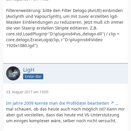
Filtererweiterung: bitte den Filter Delogo (AviUtl) einbinden
(AviSynth und VapourSynth), um mit zuvor erstellten lgd-
Masken Einblendungen zu reduzieren. Jetzt muß ich immer
die von Staxrip erstellen Skripte editieren. Z.B.
core.std.LoadPlugin(r"D:\plugins64\vs_delogo.dll") / clip =
core.delogo.EraseLogo(clip, r"D:\plugins64\Video
1920x1080.lgd")
LigH
Erklär-Bär
23. August 2017 um 13:05
Im Jahre 2009 konnte man die Profildatei bearbeiten
...
mal schauen, ob das heute auch noch möglich ist? Kann mir
aber gut vorstellen, dass das heute mit VS-Unterstützung
um einiges komplexer wäre, selber noch nicht versucht.