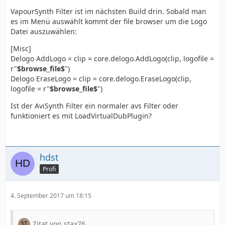
VapourSynth Filter ist im nächsten Build drin. Sobald man
es im Menü auswählt kommt der file browser um die Logo
Datei auszuwählen:
[Misc]
Delogo AddLogo = clip = core.delogo.AddLogo(clip, logofile =
r"
$browse_file$
")
Delogo EraseLogo = clip = core.delogo.EraseLogo(clip,
logofile = r"
$browse_file$
")
Ist der AviSynth Filter ein normaler avs Filter oder
funktioniert es mit LoadVirtualDubPlugin?
hdst
Profi
4. September 2017 um 18:15
Zitat von stax76