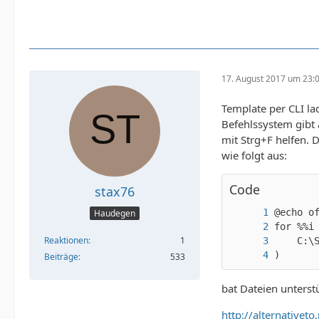
17. August 2017 um 23:
Template per CLI la
Befehlssystem gibt 
mit Strg+F helfen. 
wie folgt aus:
Code
stax76
Haudegen
Reaktionen
1
)
Beiträge
533
bat Dateien unterst
http://alternativet