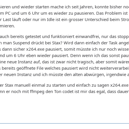
ieren und wieder starten mache ich seit Jahren, konnte bisher noch
 PC und um 6 Uhr um es wieder zu pausieren. Das Problem ist da
r Last läuft oder nur im Idle ist ein grosser Unterschied beim S
imieren.
 auch bereits getestet und funktioniert einwandfrei, nur das st
n man Suspend drückt bei Stax? Wird dann einfach der Task ang
 dann sicher x264.exe pausiert, somit müsste ich nur noch wissen
nd um 6 Uhr eben wieder pausiert. Denn wenn ich das sonst paus
ine neue Instanz auf, das ist zwar nicht tragisch, aber somit wär
s bereits geöffnete File welches pausiert wird nicht weiterverarbe
der neuen Instanz und ich müsste den alten abwürgen, irgendwie a
her Stax manuell einmal zu starten und einfach zu sagen x264.e
nn er noch mit ffmpeg den Ton codet ist mir das egal, dass daue