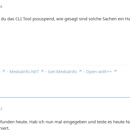
26
du das CLI Tool pssuspend, wie gesagt sind solche Sachen ein H
p
-
MediaInfo.NET
-
Get-MediaInfo
-
Open with++
17
efunden heute. Hab ich nun mal eingegeben und teste es heute 
iert.