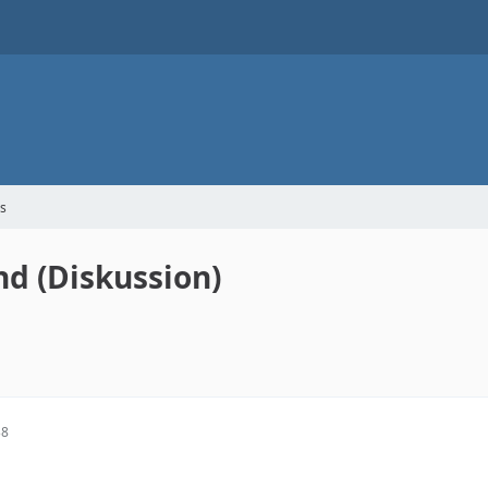
s
d (Diskussion)
38