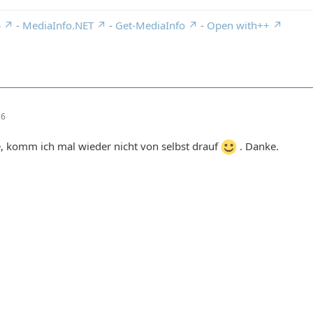
p
-
MediaInfo.NET
-
Get-MediaInfo
-
Open with++
26
e, komm ich mal wieder nicht von selbst drauf
. Danke.