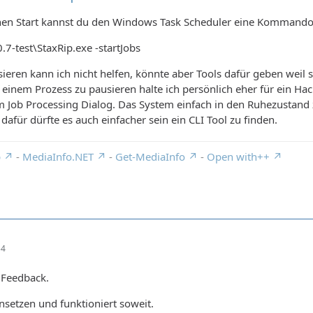
hen Start kannst du den Windows Task Scheduler eine Kommandoz
.7-test\StaxRip.exe -startJobs
sieren kann ich nicht helfen, könnte aber Tools dafür geben weil 
n einem Prozess zu pausieren halte ich persönlich eher für ein Hac
 Job Processing Dialog. Das System einfach in den Ruhezustand z
 dafür dürfte es auch einfacher sein ein CLI Tool zu finden.
p
-
MediaInfo.NET
-
Get-MediaInfo
-
Open with++
54
 Feedback.
insetzen und funktioniert soweit.