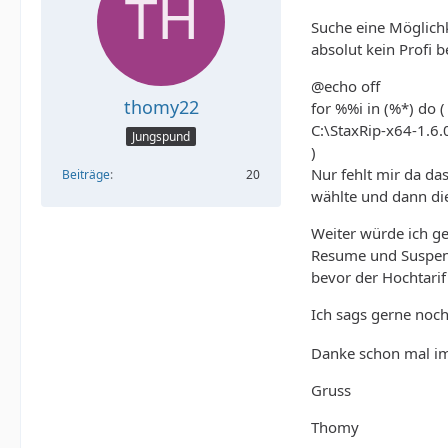
Suche eine Möglichk
absolut kein Profi 
@echo off
thomy22
for %%i in (%*) do (
C:\StaxRip-x64-1.6.
Jungspund
)
Nur fehlt mir da da
Beiträge
20
wählte und dann die
Weiter würde ich ge
Resume und Suspend
bevor der Hochtarif
Ich sags gerne noch
Danke schon mal im
Gruss
Thomy