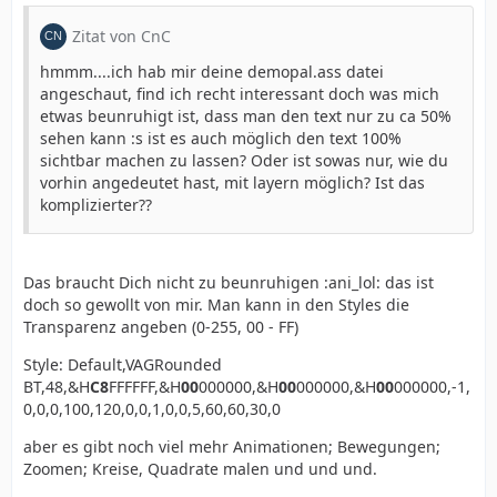
Zitat von CnC
hmmm....ich hab mir deine demopal.ass datei
angeschaut, find ich recht interessant doch was mich
etwas beunruhigt ist, dass man den text nur zu ca 50%
sehen kann :s ist es auch möglich den text 100%
sichtbar machen zu lassen? Oder ist sowas nur, wie du
vorhin angedeutet hast, mit layern möglich? Ist das
komplizierter??
Das braucht Dich nicht zu beunruhigen :ani_lol: das ist
doch so gewollt von mir. Man kann in den Styles die
Transparenz angeben (0-255, 00 - FF)
Style: Default,VAGRounded
BT,48,&H
C8
FFFFFF,&H
00
000000,&H
00
000000,&H
00
000000,-1,
0,0,0,100,120,0,0,1,0,0,5,60,60,30,0
aber es gibt noch viel mehr Animationen; Bewegungen;
Zoomen; Kreise, Quadrate malen und und und.