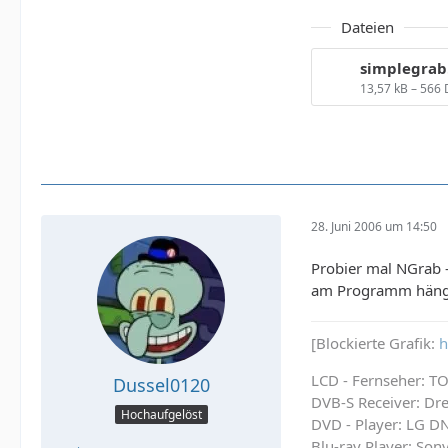
Dateien
simplegrab
13,57 kB – 566
28. Juni 2006 um 14:50
Probier mal NGrab -
am Programm hänge
[Blockierte Grafik:
h
LCD - Fernseher: 
Dussel0120
DVB-S Receiver: D
Hochaufgelöst
DVD - Player: LG 
Blu-ray Player: So