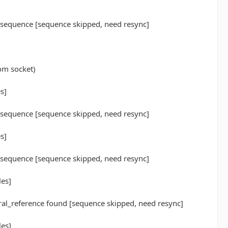
n sequence [sequence skipped, need resync]
om socket)
s]
n sequence [sequence skipped, need resync]
s]
n sequence [sequence skipped, need resync]
les]
al_reference found [sequence skipped, need resync]
les]