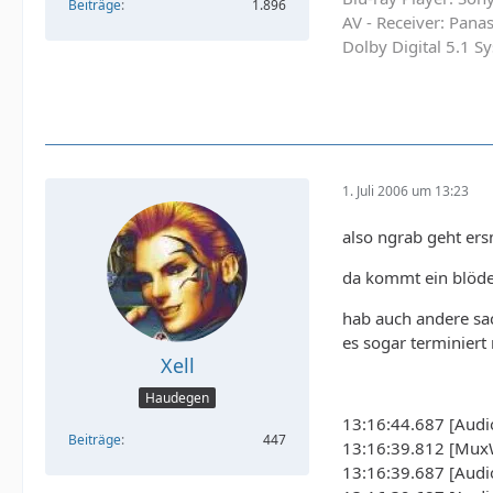
Beiträge
1.896
AV - Receiver: Pan
Dolby Digital 5.1 
1. Juli 2006 um 13:23
also ngrab geht er
da kommt ein blöder 
hab auch andere sac
es sogar terminiert
Xell
Haudegen
13:16:44.687 [Audi
Beiträge
447
13:16:39.812 [MuxW
13:16:39.687 [Audi