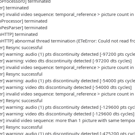
oProcessor0] terminated
r] terminated
] invalid video sequence: temporal_reference > picture count i
oProcessor] terminated
oPesParser] terminated
oHTTP] terminated
HTTP] abnormal thread termination (ETeError: Could not read fr
r] Resync successful
] warning: audio (1) pts discontinuity detected [-97200 pts cycle
] warning: video dts discontinuity detected [-97200 dts cycles]
] invalid video sequence: temporal_reference > picture count i
r] Resync successful
] warning: audio (1) pts discontinuity detected [-54000 pts cycle
] warning: video dts discontinuity detected [-54000 dts cycles]
] invalid video sequence: temporal_reference > picture count i
r] Resync successful
] warning: audio (1) pts discontinuity detected [-129600 pts cyc
] warning: video dts discontinuity detected [-129600 dts cycles]
r] invalid video sequence: more than 1 picture with same tempor
r] Resync successful
] warning: audio (1) pts discontinuity detected [-475200 pts cyc