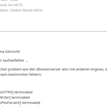
asonic SA-HE75
System: Canton Movie 60CX
sma GArnicht
laufzeitfehler ...
hen probiert wie den dboxwinserver also mit anderen engines, e
 nach bestimmten fehlern:
oHTTP0] terminated
riter] terminated
oPesParser0] terminated