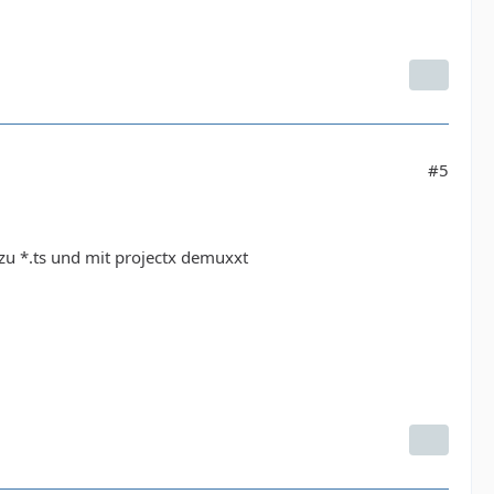
#5
u *.ts und mit projectx demuxxt