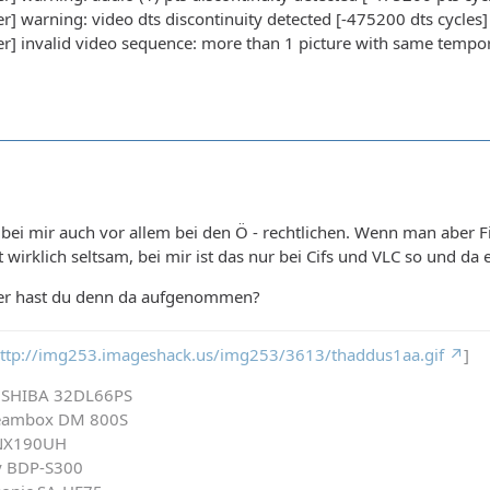
] warning: video dts discontinuity detected [-475200 dts cycles]
r] invalid video sequence: more than 1 picture with same tempor
 bei mir auch vor allem bei den Ö - rechtlichen. Wenn man aber Fil
t wirklich seltsam, bei mir ist das nur bei Cifs und VLC so und da
der hast du denn da aufgenommen?
ttp://img253.imageshack.us/img253/3613/thaddus1aa.gif
]
TOSHIBA 32DL66PS
reambox DM 800S
DNX190UH
ny BDP-S300