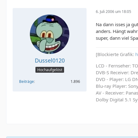
6. Juli 2006 um 18:05
Na dann isses ja gu
anders. Hängt wahr
super, dann viel Sp
[Blockierte Grafik:
h
Dussel0120
LCD - Fernseher: 
Hochaufgelöst
DVB-S Receiver: D
DVD - Player: LG 
Beiträge
1.896
Blu-ray Player: So
AV - Receiver: Pan
Dolby Digital 5.1 