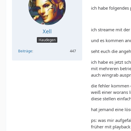
ich habe folgendes 
ich streame mit de
Xell
und es kommen anda
Haudegen
seht euch die ange
Beiträge
447
ich habe es jetzt s
mit mehreren betri
auch wingrab auspro
die fehler kommen e
weiß einer worans 
diese stellen einfa
hat jemand eine lö
ps: was mir aufgefa
früher mit playback