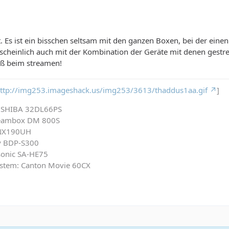
t. Es ist ein bisschen seltsam mit den ganzen Boxen, bei der eine
scheinlich auch mit der Kombination der Geräte mit denen gestr
aß beim streamen!
ttp://img253.imageshack.us/img253/3613/thaddus1aa.gif
]
TOSHIBA 32DL66PS
reambox DM 800S
DNX190UH
ny BDP-S300
asonic SA-HE75
System: Canton Movie 60CX