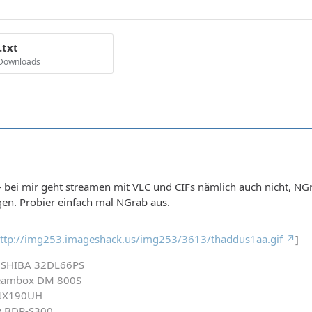
.txt
 Downloads
 bei mir geht streamen mit VLC und CIFs nämlich auch nicht, NGra
n. Probier einfach mal NGrab aus.
ttp://img253.imageshack.us/img253/3613/thaddus1aa.gif
]
TOSHIBA 32DL66PS
reambox DM 800S
DNX190UH
ny BDP-S300