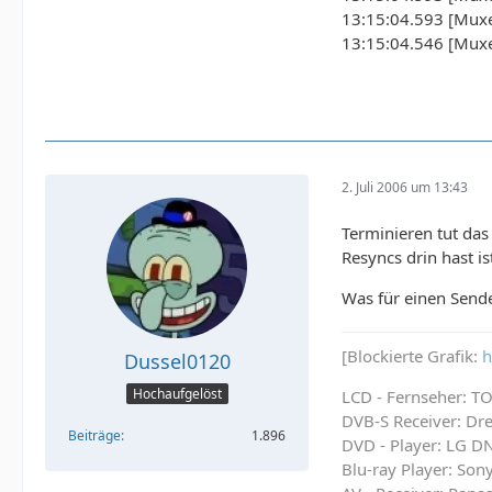
13:15:04.593 [Muxer
13:15:04.546 [Muxe
2. Juli 2006 um 13:43
Terminieren tut das
Resyncs drin hast is
Was für einen Sen
[Blockierte Grafik:
h
Dussel0120
Hochaufgelöst
LCD - Fernseher: 
DVB-S Receiver: D
Beiträge
1.896
DVD - Player: LG 
Blu-ray Player: So