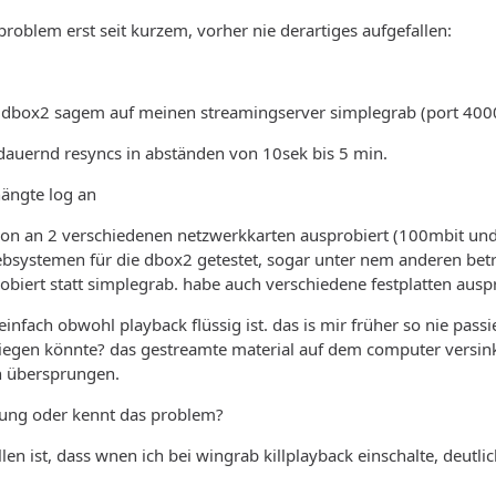
problem erst seit kurzem, vorher nie derartiges aufgefallen:
r dbox2 sagem auf meinen streamingserver simplegrab (port 400
uernd resyncs in abständen von 10sek bis 5 min.
hängte log an
chon an 2 verschiedenen netzwerkkarten ausprobiert (100mbit un
ebsystemen für die dbox2 getestet, sogar unter nem anderen be
biert statt simplegrab. habe auch verschiedene festplatten auspr
infach obwohl playback flüssig ist. das is mir früher so nie pass
liegen könnte? das gestreamte material auf dem computer versink
ch übersprungen.
sung oder kennt das problem?
llen ist, dass wnen ich bei wingrab killplayback einschalte, de