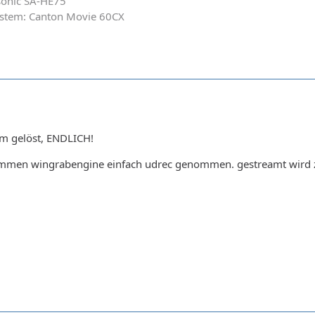
asonic SA-HE75
System: Canton Movie 60CX
em gelöst, ENDLICH!
dummen wingrabengine einfach udrec genommen. gestreamt wird z