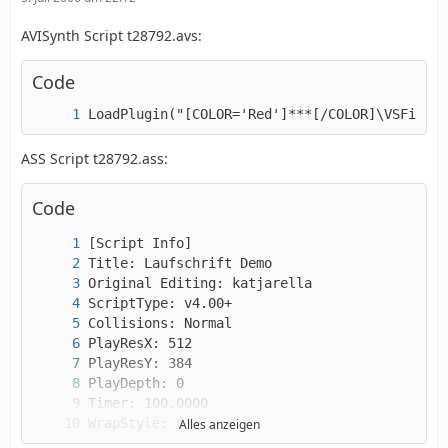
AVISynth Script t28792.avs:
Code
LoadPlugin("[COLOR='Red']***[/COLOR]\VSFilter
ASS Script t28792.ass:
Code
Alles anzeigen