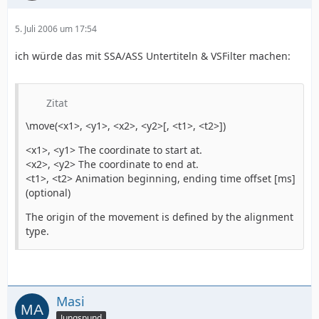
5. Juli 2006 um 17:54
ich würde das mit SSA/ASS Untertiteln & VSFilter machen:
Zitat
\move(<x1>, <y1>, <x2>, <y2>[, <t1>, <t2>])
<x1>, <y1> The coordinate to start at.
<x2>, <y2> The coordinate to end at.
<t1>, <t2> Animation beginning, ending time offset [ms]
(optional)
The origin of the movement is defined by the alignment
type.
Masi
Jungspund