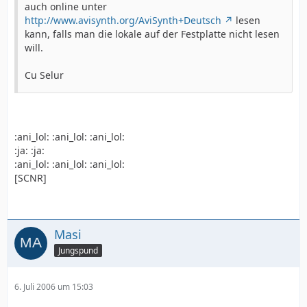
auch online unter
http://www.avisynth.org/AviSynth+Deutsch
lesen
kann, falls man die lokale auf der Festplatte nicht lesen
will.
Cu Selur
:ani_lol: :ani_lol: :ani_lol:
:ja: :ja:
:ani_lol: :ani_lol: :ani_lol:
[SCNR]
Masi
Jungspund
6. Juli 2006 um 15:03