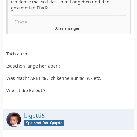
ich denke mal soll das -in mit angeben und den
gesammten Pfad?
Code
Alles anzeigen
for %%a in (*.mpg *.m2p *.vob *.ts) do java
Tach auch !
ach ich werde doch mal ProjectX installieren und ne
sauber Batch schreiben!
Ist schon lange her, aber :
------------------------------------------------------------
Was macht ARBT % , ich kenne nur %1 %2 etc..
EDIT: die projectx_batch.cmd in den Pfad von ProjectX
Wie ist die Belegt ?
kopieren, wo auch die projectx.jar ist. Diese Einträge
evt. anpassen
Code
bigotti5
Spambot Don Quijote