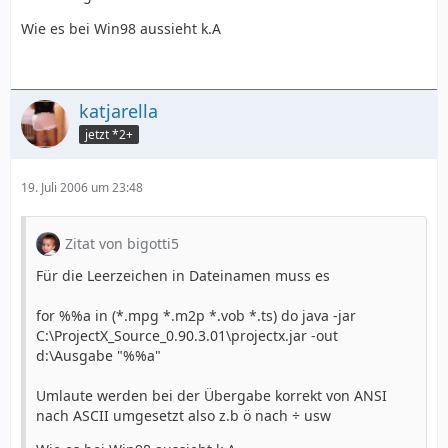
Wie es bei Win98 aussieht k.A
katjarella
jetzt *2+
19. Juli 2006 um 23:48
Zitat von bigotti5
Für die Leerzeichen in Dateinamen muss es
for %%a in (*.mpg *.m2p *.vob *.ts) do java -jar
C:\ProjectX_Source_0.90.3.01\projectx.jar -out
d:\Ausgabe "%%a"
Umlaute werden bei der Übergabe korrekt von ANSI
nach ASCII umgesetzt also z.b ö nach ÷ usw