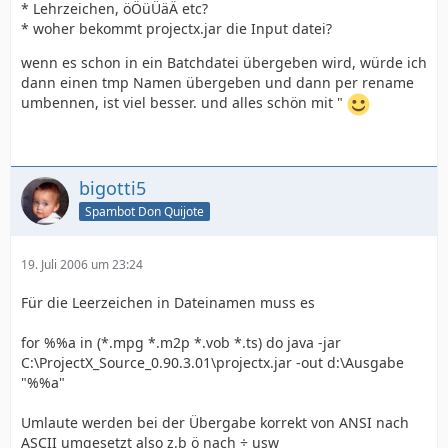
* Lehrzeichen, öÖüÜäÄ etc?
* woher bekommt projectx.jar die Input datei?
wenn es schon in ein Batchdatei übergeben wird, würde ich
dann einen tmp Namen übergeben und dann per rename
umbennen, ist viel besser. und alles schön mit "
bigotti5
Spambot Don Quijote
19. Juli 2006 um 23:24
Für die Leerzeichen in Dateinamen muss es
for %%a in (*.mpg *.m2p *.vob *.ts) do java -jar
C:\ProjectX_Source_0.90.3.01\projectx.jar -out d:\Ausgabe
"%%a"
Umlaute werden bei der Übergabe korrekt von ANSI nach
ASCII umgesetzt also z.b ö nach ÷ usw