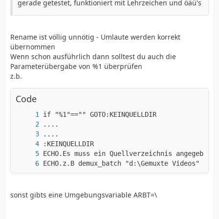
gerade getestet, funktioniert mit Lehrzeichen und öäü's
Rename ist völlig unnötig - Umlaute werden korrekt
übernommen
Wenn schon ausführlich dann solltest du auch die
PAUSE
Parameterübergabe von %1 überprüfen
z.b.
Code
ECHO.z.B demux_batch "d:\Gemuxte Videos"
sonst gibts eine Umgebungsvariable ARBT=\