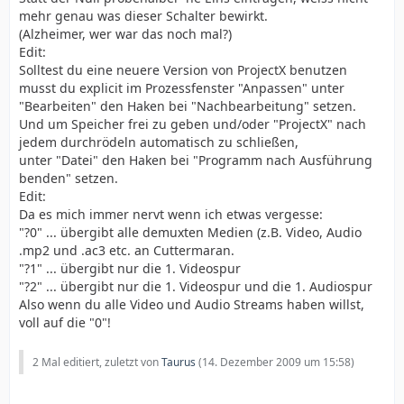
mehr genau was dieser Schalter bewirkt.
(Alzheimer, wer war das noch mal?)
Edit:
Solltest du eine neuere Version von ProjectX benutzen
musst du explicit im Prozessfenster "Anpassen" unter
"Bearbeiten" den Haken bei "Nachbearbeitung" setzen.
Und um Speicher frei zu geben und/oder "ProjectX" nach
jedem durchrödeln automatisch zu schließen,
unter "Datei" den Haken bei "Programm nach Ausführung
benden" setzen.
Edit:
Da es mich immer nervt wenn ich etwas vergesse:
"?0" ... übergibt alle demuxten Medien (z.B. Video, Audio
.mp2 und .ac3 etc. an Cuttermaran.
"?1" ... übergibt nur die 1. Videospur
"?2" ... übergibt nur die 1. Videospur und die 1. Audiospur
Also wenn du alle Video und Audio Streams haben willst,
voll auf die "0"!
2 Mal editiert, zuletzt von
Taurus
(
14. Dezember 2009 um 15:58
)