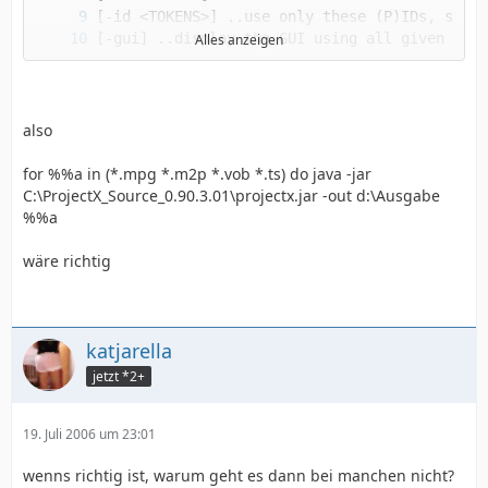
Alles anzeigen
[-demux, -tom2p, -topva, -tovdr, -tots, -filt
also
for %%a in (*.mpg *.m2p *.vob *.ts) do java -jar
C:\ProjectX_Source_0.90.3.01\projectx.jar -out d:\Ausgabe
%%a
wäre richtig
katjarella
jetzt *2+
19. Juli 2006 um 23:01
wenns richtig ist, warum geht es dann bei manchen nicht?