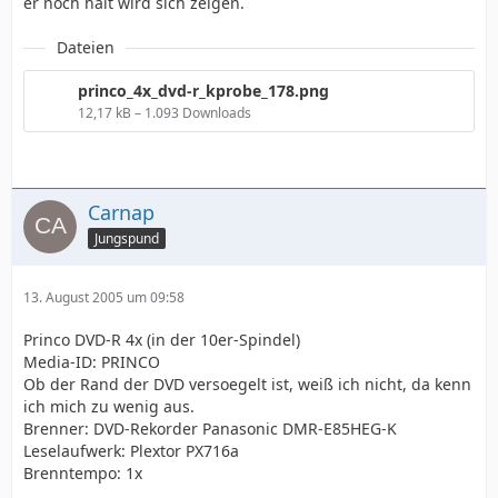
er noch hält wird sich zeigen.
Dateien
princo_4x_dvd-r_kprobe_178.png
12,17 kB – 1.093 Downloads
Carnap
Jungspund
13. August 2005 um 09:58
Princo DVD-R 4x (in der 10er-Spindel)
Media-ID: PRINCO
Ob der Rand der DVD versoegelt ist, weiß ich nicht, da kenn
ich mich zu wenig aus.
Brenner: DVD-Rekorder Panasonic DMR-E85HEG-K
Leselaufwerk: Plextor PX716a
Brenntempo: 1x