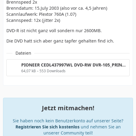
Brennspeed 2x
Brenndatum: 15.July 2003 (also vor ca. 4,5 Jahren)
Scannlaufwerk: Plextor 760A (1.07)
Scannspeed: 12x (jitter 2x)
DVD-R ist nicht ganz voll sondern nur 2600MB.
Die DVD hatt sich aber ganz tapfer gehalten find ich.
Dateien
PIONEER CEDL437997WL DVD-RW DVR-105_PRINCO_DVDR PX-760A _Mar 21 2008 05h09m48s288ms_12x.png
64,07 kB – 553 Downloads
Jetzt mitmachen!
Sie haben noch kein Benutzerkonto auf unserer Seite?
Registrieren Sie sich kostenlos
und nehmen Sie an
unserer Community teil!