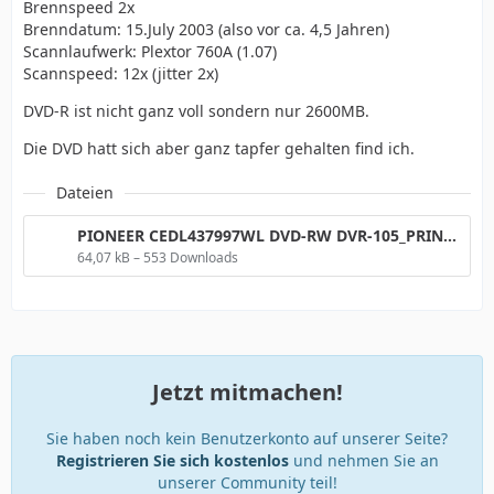
Brennspeed 2x
Brenndatum: 15.July 2003 (also vor ca. 4,5 Jahren)
Scannlaufwerk: Plextor 760A (1.07)
Scannspeed: 12x (jitter 2x)
DVD-R ist nicht ganz voll sondern nur 2600MB.
Die DVD hatt sich aber ganz tapfer gehalten find ich.
Dateien
PIONEER CEDL437997WL DVD-RW DVR-105_PRINCO_DVDR PX-760A _Mar 21 2008 05h09m48s288ms_12x.png
64,07 kB – 553 Downloads
Jetzt mitmachen!
Sie haben noch kein Benutzerkonto auf unserer Seite?
Registrieren Sie sich kostenlos
und nehmen Sie an
unserer Community teil!