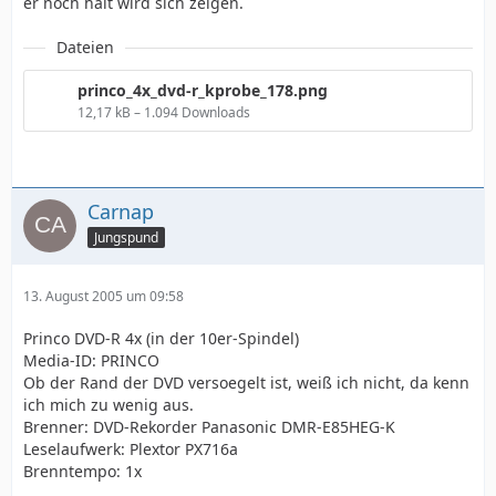
er noch hält wird sich zeigen.
Dateien
princo_4x_dvd-r_kprobe_178.png
12,17 kB – 1.094 Downloads
Carnap
Jungspund
13. August 2005 um 09:58
Princo DVD-R 4x (in der 10er-Spindel)
Media-ID: PRINCO
Ob der Rand der DVD versoegelt ist, weiß ich nicht, da kenn
ich mich zu wenig aus.
Brenner: DVD-Rekorder Panasonic DMR-E85HEG-K
Leselaufwerk: Plextor PX716a
Brenntempo: 1x