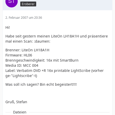
Eroberer
2. Februar 2007 um 20:36
Hi!
Habe seit gestern meinen LiteOn LH18A1H und präsentiere
mal einen Scan: :daumen:
Brenner: LiteOn LH18A1H
Firmware: HL06
Brenngeschwindigkeit: 16x mit SmartBurn
Media ID: MCC 004
Label: Verbatim DVD +R 16x printable LightScribe (vorher
ge-"Lightscribe"-t)
Was soll ich sagen? Bin echt begeistert!!!!
Gruß, Stefan
Dateien