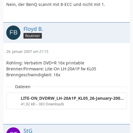
Nein, der BenQ scannt mit 8-ECC und nicht mit 1.
Floyd B.
Routinier
26. Januar 2007 um 21:15
Rohling: Verbatim DVD+R 16x printable
Brenner/Firmware: Lite-On LH-20A1P fw KL05
Brenngeschwindigkeit: 16x
Dateien
LITE-ON_DVDRW_LH-20A1P_KL05_26-January-2007_18_01.png
41,92 kB – 383 Downloads
StG