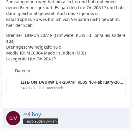
Samsung einen weg hat bin also los und hab mit einen
neuen Brenner gekauft. Es gab den Lite-On 20A1P und hab
dann gleichmal getestet. Auch das Ergebnis ist
katastrophal. So was bin ich von Verbatim nicht gewohnt,
hier der Scan
Brenner: Lite-On 20A1P (Frimware: KL05 FB= on/alles andere
aus)
Brenngeschwindigkeit: 16 x
Media ID: MCC004 Made in Indien (MBI)
Lesegerät: Lite-On 20A1P
Dateien
LITE-ON_DVDRW_LH-20A1P_KL05_10-February-2007_18_34.png
54,19 kB – 208 Downloads
evilboy
Taiyo Yuden 8x-Fan