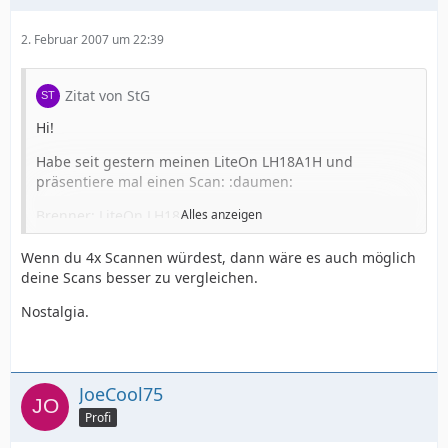
2. Februar 2007 um 22:39
Zitat von StG
Hi!
Habe seit gestern meinen LiteOn LH18A1H und
präsentiere mal einen Scan: :daumen:
Brenner: LiteOn LH18A1H
Alles anzeigen
Firmware: HL06
Brenngeschwindigkeit: 16x mit SmartBurn
Wenn du 4x Scannen würdest, dann wäre es auch möglich
Media ID: MCC 004
deine Scans besser zu vergleichen.
Label: Verbatim DVD +R 16x printable LightScribe
Nostalgia.
(vorher ge-"Lightscribe"-t)
Was soll ich sagen? Bin echt begeistert!!!!
JoeCool75
Gruß, Stefan
Profi