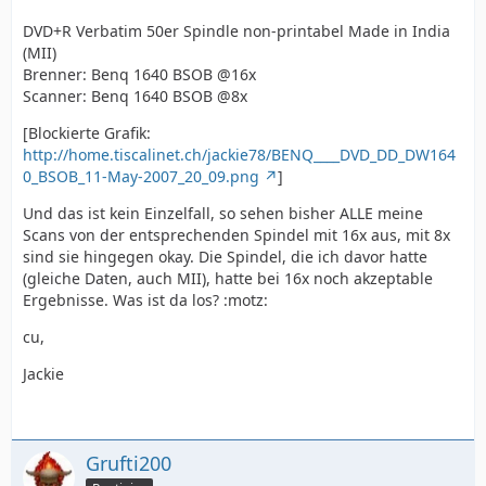
DVD+R Verbatim 50er Spindle non-printabel Made in India
(MII)
Brenner: Benq 1640 BSOB @16x
Scanner: Benq 1640 BSOB @8x
[Blockierte Grafik:
http://home.tiscalinet.ch/jackie78/BENQ____DVD_DD_DW164
0_BSOB_11-May-2007_20_09.png
]
Und das ist kein Einzelfall, so sehen bisher ALLE meine
Scans von der entsprechenden Spindel mit 16x aus, mit 8x
sind sie hingegen okay. Die Spindel, die ich davor hatte
(gleiche Daten, auch MII), hatte bei 16x noch akzeptable
Ergebnisse. Was ist da los? :motz:
cu,
Jackie
Grufti200