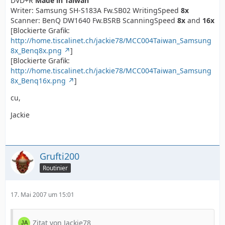
DVD+R
Made in Taiwan
Writer: Samsung SH-S183A Fw.SB02 WritingSpeed
8x
Scanner: BenQ DW1640 Fw.BSRB ScanningSpeed
8x
and
16x
[Blockierte Grafik:
http://home.tiscalinet.ch/jackie78/MCC004Taiwan_Samsung
8x_Benq8x.png
]
[Blockierte Grafik:
http://home.tiscalinet.ch/jackie78/MCC004Taiwan_Samsung
8x_Benq16x.png
]
cu,
Jackie
Grufti200
Routinier
17. Mai 2007 um 15:01
Zitat von Jackie78