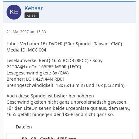
Kehaar
Kaiser
21. Mai 2007 um 15:33
Label: Verbatim 16x DVD+R (50er Spindel, Taiwan, CMC)
Media ID: MCC 004
Leselaufwerke: BenQ 1655 BCDB (8ECC) / Sony
G120A@LiteOn 165P6S MS0R (1ECC)
Lesegeschwindigkeit: 8x (CAV)
Brenner: LG H42@44N RB01
Brenngeschwindigkeit: 18x (5:13 min) und 16x (5:32 min)
Auch diese Spindel ist bisher bei höheren
Geschwindigkeiten nicht ganz unproblematisch gewesen.
Für den LiteOn sehen beide Ergebnisse gut aus, dem BenQ
1655 gefällt hingegen der 18x-Brand nicht ganz so.
Dateien
P0__CR__Grafik__1655.png