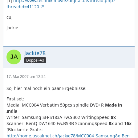
[1]
http://www.technik.movie2digital.de/thread.php?
threadid=41120
cu,
Jackie
Jackie78
Doppel-As
17. Mai 2007 um 12:54
So, hier mal noch ein paar Ergebnisse:
First set:
Media: MCC004 Verbatim 50pcs spindle DVD+R
Made in
India
Writer: Samsung SH-S183A Fw.SB02 WritingSpeed
8x
Scanner: BenQ DW1640 Fw.BSRB ScanningSpeed
8x
and
16x
[Blockierte Grafik:
http://home.tiscalinet.ch/jackie78/MCC004_Samsung8x_Ben