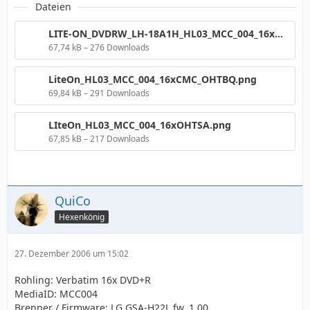
Dateien
LITE-ON_DVDRW_LH-18A1H_HL03_MCC_004_16xOHT..png
67,74 kB – 276 Downloads
LiteOn_HL03_MCC_004_16xCMC_OHTBQ.png
69,84 kB – 291 Downloads
LIteOn_HL03_MCC_004_16xOHTSA.png
67,85 kB – 217 Downloads
QuiCo
Hexenkönig
27. Dezember 2006 um 15:02
Rohling: Verbatim 16x DVD+R
MediaID: MCC004
Brenner / Firmware: LG GSA-H22L fw. 1.00