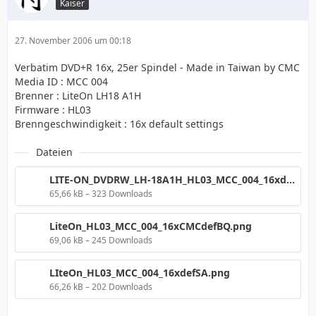
Kaiser
27. November 2006 um 00:18
Verbatim DVD+R 16x, 25er Spindel - Made in Taiwan by CMC
Media ID : MCC 004
Brenner : LiteOn LH18 A1H
Firmware : HL03
Brenngeschwindigkeit : 16x default settings
Dateien
LITE-ON_DVDRW_LH-18A1H_HL03_MCC_004_16xdef..png
65,66 kB – 323 Downloads
LiteOn_HL03_MCC_004_16xCMCdefBQ.png
69,06 kB – 245 Downloads
LIteOn_HL03_MCC_004_16xdefSA.png
66,26 kB – 202 Downloads