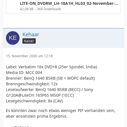
LITE-ON_DVDRW_LH-18A1H_HL03_02-November-2006_22_28.png
42,08 kB – 368 Downloads
Kehaar
Kaiser
15. November 2006 um 12:18
Label: Verbatim 16x DVD+R (25er Spindel, India)
Media ID: MCC 004
Brenner: BenQ 1640 BSRB (SB + WOPC default)
Brenngeschwindigkeit: 12x
Leselaufwerke: BenQ 1640 BSRB (8ECC) / Sony
G120A@LiteOn 165P6S MS0P (1ECC)
Lesegeschwindigkeit: 8x (CAV)
Es könnten zwar noch etwas weniger PIF vorhanden sein,
aber ansonsten prima Ergebnis.