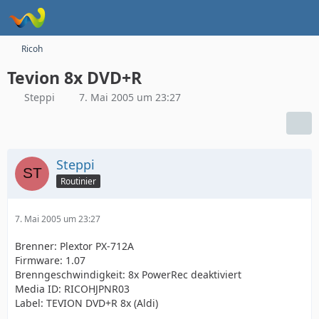
Ricoh
Tevion 8x DVD+R
Steppi
7. Mai 2005 um 23:27
Steppi
Routinier
7. Mai 2005 um 23:27
Brenner: Plextor PX-712A
Firmware: 1.07
Brenngeschwindigkeit: 8x PowerRec deaktiviert
Media ID: RICOHJPNR03
Label: TEVION DVD+R 8x (Aldi)