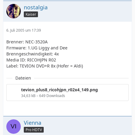
nostalgia
Kaiser
6. Juli 2005 um 17:39
Brenner: NEC-3520A
Firmware: 1.UG Liggy and Dee
Brenngeschwindigkeit: 4x
Media ID: RICOHJPN R02
Label: TEVION DVD+R 8x (Hofer = Aldi)
Dateien
tevion_plus8_ricohjpn_r02x4_149.png
34,63 kB – 649 Downloads
Vienna
Pro HDTV