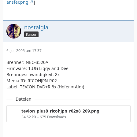
ansfer.png
]
nostalgia
Kaiser
6. Juli 2005 um 17:37
Brenner: NEC-3520A
Firmware: 1.UG Liggy and Dee
Brenngeschwindigkeit: 8x
Media ID: RICOHJPN R02
Label: TEVION DVD+R 8x (Hofer = Aldi)
Dateien
tevion_plus8_ricohjpn_r02x8_209.png
34,52 kB – 675 Downloads