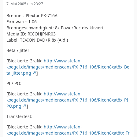
7. Mai 2005 um 23:27
Brenner: Plextor PX-716A
Firmware: 1.06
Brenngeschwindigkeit: 8x PowerRec deaktiviert
Media ID: RICOHJPNR03
Label: TEVION DVD+R 8x (Aldi)
Beta / Jitter:
[Blockierte Grafik:
http://www.stefan-
koegel.de/images/medienscans/PX_716_106/Ricoh8xat8x_Be
ta_Jitter.png
]
PI / PO:
[Blockierte Grafik:
http://www.stefan-
koegel.de/images/medienscans/PX_716_106/Ricoh8xat8x_PI_
PO.png
]
Transfertest:
[Blockierte Grafik:
http://www.stefan-
koegel.de/images/medienscans/PX_716_106/Ricoh8xat8tx_Tr