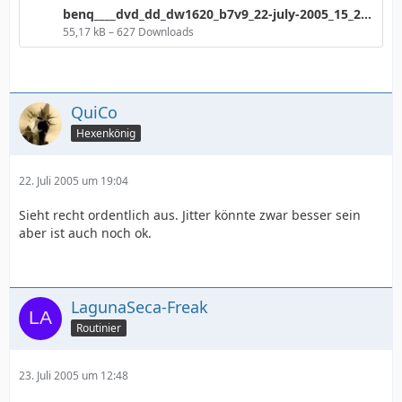
benq____dvd_dd_dw1620_b7v9_22-july-2005_15_29_110.png
55,17 kB – 627 Downloads
QuiCo
Hexenkönig
22. Juli 2005 um 19:04
Sieht recht ordentlich aus. Jitter könnte zwar besser sein
aber ist auch noch ok.
LagunaSeca-Freak
Routinier
23. Juli 2005 um 12:48