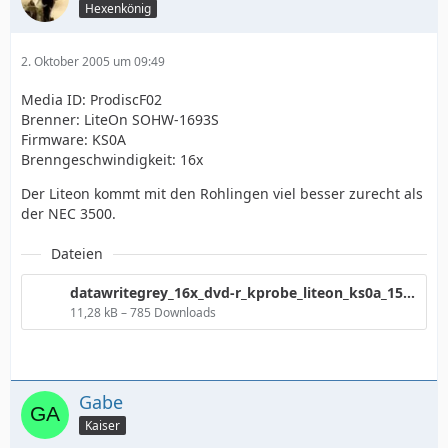
Hexenkönig
2. Oktober 2005 um 09:49
Media ID: ProdiscF02
Brenner: LiteOn SOHW-1693S
Firmware: KS0A
Brenngeschwindigkeit: 16x
Der Liteon kommt mit den Rohlingen viel besser zurecht als
der NEC 3500.
Dateien
datawritegrey_16x_dvd-r_kprobe_liteon_ks0a_156.png
11,28 kB – 785 Downloads
Gabe
Kaiser