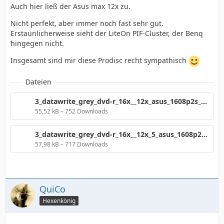
Auch hier ließ der Asus max 12x zu.
Nicht perfekt, aber immer noch fast sehr gut.
Erstaunlicherweise sieht der LiteOn PIF-Cluster, der Benq
hingegen nicht.
Insgesamt sind mir diese Prodisc recht sympathisch
Dateien
3_datawrite_grey_dvd-r_16x__12x_asus_1608p2s_1.37_l_396.png
55,52 kB – 752 Downloads
3_datawrite_grey_dvd-r_16x__12x_5_asus_1608p2s_1.37_b_288.png
57,98 kB – 717 Downloads
QuiCo
Hexenkönig