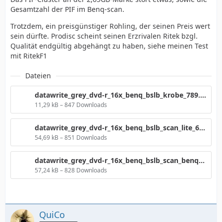
Gesamtzahl der PIF im Benq-scan.
Trotzdem, ein preisgünstiger Rohling, der seinen Preis wert
sein dürfte. Prodisc scheint seinen Erzrivalen Ritek bzgl.
Qualität endgültig abgehängt zu haben, siehe meinen Test
mit RitekF1
Dateien
datawrite_grey_dvd-r_16x_benq_bslb_krobe_789.png
11,29 kB – 847 Downloads
datawrite_grey_dvd-r_16x_benq_bslb_scan_lite_642.png
54,69 kB – 851 Downloads
datawrite_grey_dvd-r_16x_benq_bslb_scan_benq_182.png
57,24 kB – 828 Downloads
QuiCo