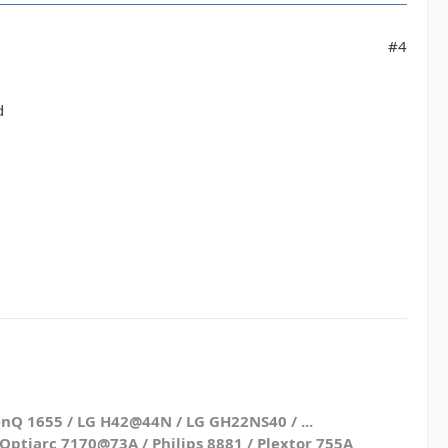
#4
d
nQ 1655 / LG H42@44N / LG GH22NS40 / ...
ptiarc 7170@73A / Philips 8881 / Plextor 755A