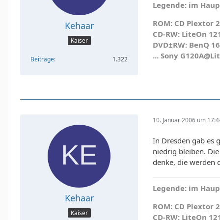
Legende: im Haupt
ROM: CD Plextor 2
Kehaar
CD-RW: LiteOn 12
Kaiser
DVD±RW: BenQ 1640
... Sony G120A@Li
Beiträge
1.322
10. Januar 2006 um 17:4
In Dresden gab es g
niedrig bleiben. Die
denke, die werden 
Legende: im Haupt
Kehaar
ROM: CD Plextor 2
Kaiser
CD-RW: LiteOn 12