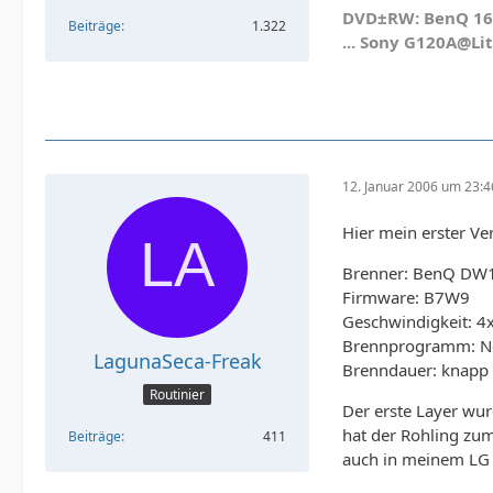
DVD±RW: BenQ 1640
Beiträge
1.322
... Sony G120A@Li
12. Januar 2006 um 23:4
Hier mein erster V
Brenner: BenQ DW
Firmware: B7W9
Geschwindigkeit: 4
Brennprogramm: N
LagunaSeca-Freak
Brenndauer: knapp
Routinier
Der erste Layer wur
hat der Rohling zum
Beiträge
411
auch in meinem LG 