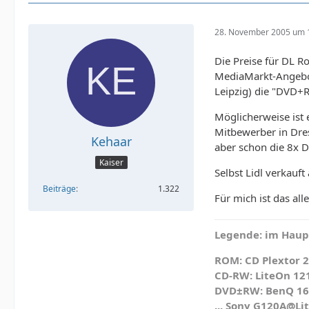
28. November 2005 um 
Die Preise für DL Ro
MediaMarkt-Angebot
Leipzig) die "DVD+R
Möglicherweise ist 
Mitbewerber in Dres
Kehaar
aber schon die 8x 
Kaiser
Selbst Lidl verkauf
Beiträge
1.322
Für mich ist das all
Legende: im Haupt
ROM: CD Plextor 2
CD-RW: LiteOn 12
DVD±RW: BenQ 1640
... Sony G120A@Li