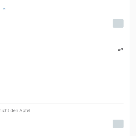
]
#3
icht den Apfel.