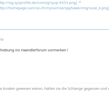
http://sig.sysprofile.de/iconsig/sysp-8353.png]
: http://homepage.sunrise.ch/mysunrise/spyhawk/img/suse_4.png
:10
schiebung ins Haendlerforum vormerken !
Asiaten gewesen wären, hätten sie die Schlange gegessen und n