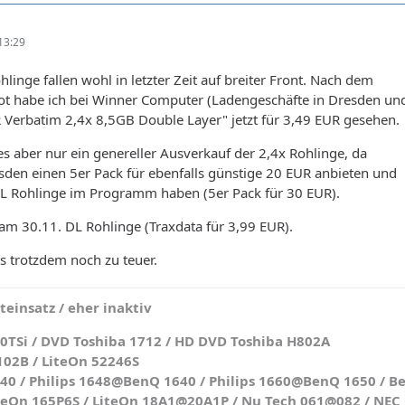
13:29
hlinge fallen wohl in letzter Zeit auf breiter Front. Nach dem
 habe ich bei Winner Computer (Ladengeschäfte in Dresden un
 Verbatim 2,4x 8,5GB Double Layer" jetzt für 3,49 EUR gesehen.
es aber nur ein genereller Ausverkauf der 2,4x Rohlinge, da
den einen 5er Pack für ebenfalls günstige 20 EUR anbieten und
DL Rohlinge im Programm haben (5er Pack für 30 EUR).
t am 30.11. DL Rohlinge (Traxdata für 3,99 EUR).
es trotzdem noch zu teuer.
einsatz / eher inaktiv
0TSi / DVD Toshiba 1712 / HD DVD Toshiba H802A
102B / LiteOn 52246S
 / Philips 1648@BenQ 1640 / Philips 1660@BenQ 1650 / Be
teOn 165P6S / LiteOn 18A1@20A1P / Nu Tech 061@082 / NEC O