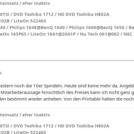
einsatz / eher inaktiv
0TSi / DVD Toshiba 1712 / HD DVD Toshiba H802A
102B / LiteOn 52246S
 / Philips 1648@BenQ 1640 / Philips 1660@BenQ 1650 / Be
teOn 165P6S / LiteOn 18A1@20A1P / Nu Tech 061@082 / NEC O
4
estern noch die 10er Spindeln. Heute sind keine mehr da. Angebli
 Mitarbeiteraussage hinsichtlich des Preises kann ich nicht ganz g
den bestimmt wieder anheben. Von den Printable hatten die noch
einsatz / eher inaktiv
0TSi / DVD Toshiba 1712 / HD DVD Toshiba H802A
102B / LiteOn 52246S