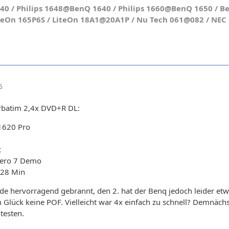
 / Philips 1648@BenQ 1640 / Philips 1660@BenQ 1650 / Be
teOn 165P6S / LiteOn 18A1@20A1P / Nu Tech 061@082 / NEC O
6
erbatim 2,4x DVD+R DL:
1620 Pro
x
ero 7 Demo
 28 Min
de hervorragend gebrannt, den 2. hat der Benq jedoch leider etw
 Glück keine POF. Vielleicht war 4x einfach zu schnell? Demnäc
testen.