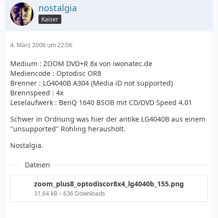
nostalgia
Kaiser
4. März 2006 um 22:06
Medium : ZOOM DVD+R 8x von iwonatec.de
Mediencode : Optodisc OR8
Brenner : LG4040B A304 (Media iD not supported)
Brennspeed : 4x
Leselaufwerk : BenQ 1640 BSOB mit CD/DVD Speed 4.01
Schwer in Ordnung was hier der antike LG4040B aus einem
"unsupported" Rohling herausholt.
Nostalgia.
Dateien
zoom_plus8_optodiscor8x4_lg4040b_155.png
31,64 kB – 636 Downloads