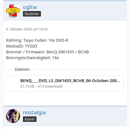
ogltw
Routinier
6. Oktober 2006 um 18:45
Rohling: Taiyo Yuden 16x DVD-R
MediaID: TYG03
Brenner / Firmware: BenQ DW1655 / BCHB
Brenngeschwindigkeit: 16x
Dateien
BENQ____DVD_LS_DW1655_BCHB_06-October-2006_18_43.png
67,73 kB – 413 Downloads
nostalgia
Kaiser