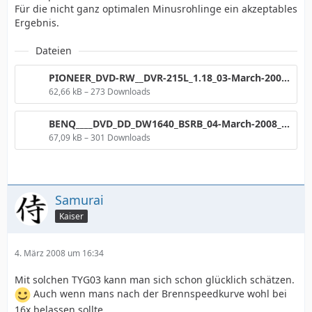
Für die nicht ganz optimalen Minusrohlinge ein akzeptables
Ergebnis.
Dateien
PIONEER_DVD-RW__DVR-215L_1.18_03-March-2008_23_12.png
62,66 kB – 273 Downloads
BENQ____DVD_DD_DW1640_BSRB_04-March-2008_16_20.png
67,09 kB – 301 Downloads
Samurai
Kaiser
4. März 2008 um 16:34
Mit solchen TYG03 kann man sich schon glücklich schätzen.
Auch wenn mans nach der Brennspeedkurve wohl bei
16x belassen sollte.