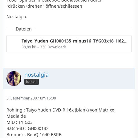
"drücken+drehen" öffnen/schliessen
Nostalgia.
Dateien
Taiyo_Yuden_GH000135_minus16_TYG03x18_H62N_8ECC.png
38,89 kB – 330 Downloads
nostalgia
Kaiser
5. September 2007 um 16:00
Rohling : Taiyo Yuden DVD-R 16x (blank) von Matrixx-
Media.de
MiD : TY G03
Batch-iD : GH000132
Brenner : BenQ 1640 BSRB