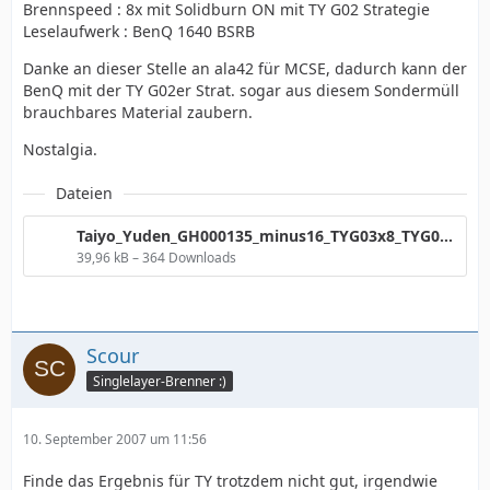
Brennspeed : 8x mit Solidburn ON mit TY G02 Strategie
Leselaufwerk : BenQ 1640 BSRB
Danke an dieser Stelle an ala42 für MCSE, dadurch kann der
BenQ mit der TY G02er Strat. sogar aus diesem Sondermüll
brauchbares Material zaubern.
Nostalgia.
Dateien
Taiyo_Yuden_GH000135_minus16_TYG03x8_TYG02sbOn_1640.png
39,96 kB – 364 Downloads
Scour
Singlelayer-Brenner :)
10. September 2007 um 11:56
Finde das Ergebnis für TY trotzdem nicht gut, irgendwie