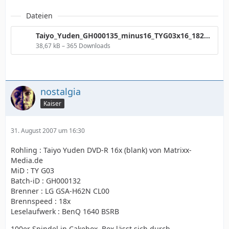
Dateien
Taiyo_Yuden_GH000135_minus16_TYG03x16_182D_8ECC.png
38,67 kB – 365 Downloads
nostalgia
Kaiser
31. August 2007 um 16:30
Rohling : Taiyo Yuden DVD-R 16x (blank) von Matrixx-
Media.de
MiD : TY G03
Batch-iD : GH000132
Brenner : LG GSA-H62N CL00
Brennspeed : 18x
Leselaufwerk : BenQ 1640 BSRB
100er Spindel in Cakebox, Box lässt sich durch