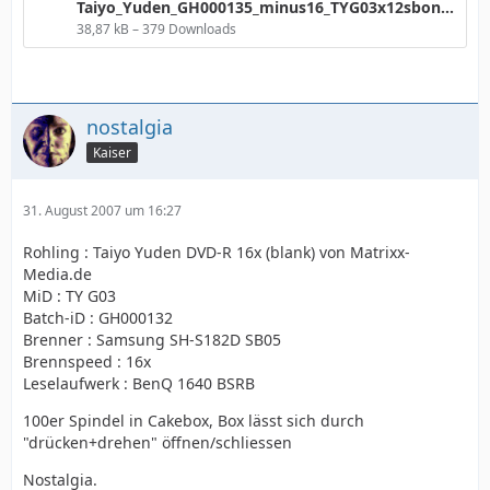
Taiyo_Yuden_GH000135_minus16_TYG03x12sbon_1640_8ECC.png
38,87 kB – 379 Downloads
nostalgia
Kaiser
31. August 2007 um 16:27
Rohling : Taiyo Yuden DVD-R 16x (blank) von Matrixx-
Media.de
MiD : TY G03
Batch-iD : GH000132
Brenner : Samsung SH-S182D SB05
Brennspeed : 16x
Leselaufwerk : BenQ 1640 BSRB
100er Spindel in Cakebox, Box lässt sich durch
"drücken+drehen" öffnen/schliessen
Nostalgia.