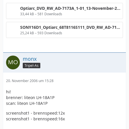
Optiarc_DVD_RW_AD-7173A_1-01_13-November-2006_11_21.png
33,44 kB – 581 Downloads
SONY16D1_Optiarc_68T8116S111_DVD_RW_AD-7173A_2x_DVDR___PX-716A___Nov_13_2006_o_TA.png
25,24 kB – 593 Downloads
monx
Tripel-As
20. November 2006 um 15:28
hi!
brenner: liteon LH-18A1P
scan: liteon LH-18A1P
screenshot1 - brennspeed:12x
screenshot1 - brennspeed:16x