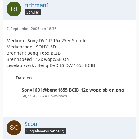
richman1
Schüler
7. September 2006 um 18:36
Medium : Sony DVD-R 16x 25er Spindel
Mediencode : SONY16D1
Brenner : Benq 1655 BCIB
Brennspeed : 12x wopc/SB ON
Leselaufwerk : Benq DVD LS DW 1655 BCIB
Dateien
Sony16D1@benq1655 BCIB_12x wopc_sb on.png
58,77 kB – 674 Downloads
Scour
Singlelayer-Brenner :)