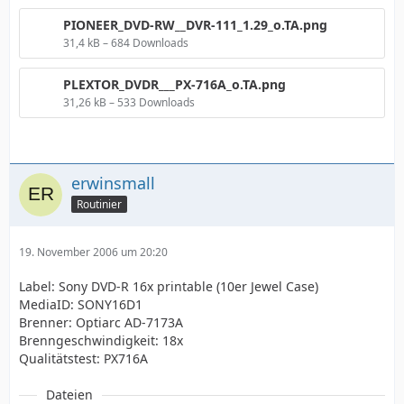
PIONEER_DVD-RW__DVR-111_1.29_o.TA.png
31,4 kB – 684 Downloads
PLEXTOR_DVDR___PX-716A_o.TA.png
31,26 kB – 533 Downloads
erwinsmall
Routinier
19. November 2006 um 20:20
Label: Sony DVD-R 16x printable (10er Jewel Case)
MediaID: SONY16D1
Brenner: Optiarc AD-7173A
Brenngeschwindigkeit: 18x
Qualitätstest: PX716A
Dateien