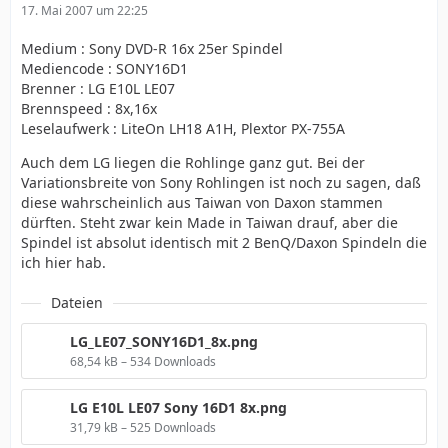
17. Mai 2007 um 22:25
Medium : Sony DVD-R 16x 25er Spindel
Mediencode : SONY16D1
Brenner : LG E10L LE07
Brennspeed : 8x,16x
Leselaufwerk : LiteOn LH18 A1H, Plextor PX-755A
Auch dem LG liegen die Rohlinge ganz gut. Bei der
Variationsbreite von Sony Rohlingen ist noch zu sagen, daß
diese wahrscheinlich aus Taiwan von Daxon stammen
dürften. Steht zwar kein Made in Taiwan drauf, aber die
Spindel ist absolut identisch mit 2 BenQ/Daxon Spindeln die
ich hier hab.
Dateien
LG_LE07_SONY16D1_8x.png
68,54 kB – 534 Downloads
LG E10L LE07 Sony 16D1 8x.png
31,79 kB – 525 Downloads