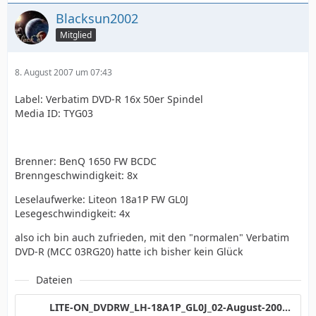
Blacksun2002
Mitglied
8. August 2007 um 07:43
Label: Verbatim DVD-R 16x 50er Spindel
Media ID: TYG03
Brenner: BenQ 1650 FW BCDC
Brenngeschwindigkeit: 8x
Leselaufwerke: Liteon 18a1P FW GL0J
Lesegeschwindigkeit: 4x
also ich bin auch zufrieden, mit den "normalen" Verbatim
DVD-R (MCC 03RG20) hatte ich bisher kein Glück
Dateien
LITE-ON_DVDRW_LH-18A1P_GL0J_02-August-2007_19_09.png