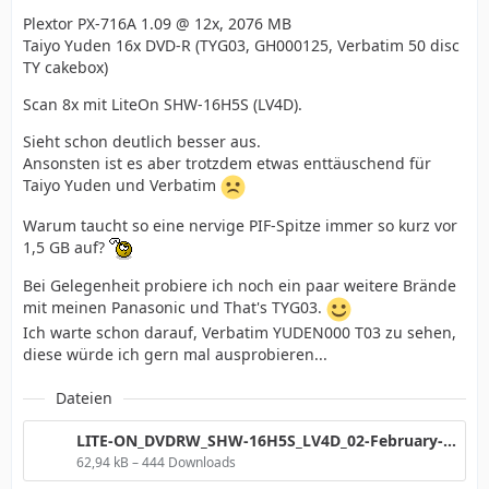
Plextor PX-716A 1.09 @ 12x, 2076 MB
Taiyo Yuden 16x DVD-R (TYG03, GH000125, Verbatim 50 disc
TY cakebox)
Scan 8x mit LiteOn SHW-16H5S (LV4D).
Sieht schon deutlich besser aus.
Ansonsten ist es aber trotzdem etwas enttäuschend für
Taiyo Yuden und Verbatim
Warum taucht so eine nervige PIF-Spitze immer so kurz vor
1,5 GB auf?
Bei Gelegenheit probiere ich noch ein paar weitere Brände
mit meinen Panasonic und That's TYG03.
Ich warte schon darauf, Verbatim YUDEN000 T03 zu sehen,
diese würde ich gern mal ausprobieren...
Dateien
LITE-ON_DVDRW_SHW-16H5S_LV4D_02-February-2007_22_19_TYG03.png
62,94 kB – 444 Downloads