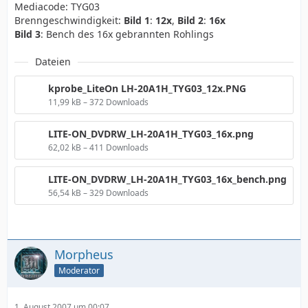
Mediacode: TYG03
Brenngeschwindigkeit:
Bild 1
:
12x
,
Bild 2
:
16x
Bild 3
: Bench des 16x gebrannten Rohlings
Dateien
kprobe_LiteOn LH-20A1H_TYG03_12x.PNG
11,99 kB – 372 Downloads
LITE-ON_DVDRW_LH-20A1H_TYG03_16x.png
62,02 kB – 411 Downloads
LITE-ON_DVDRW_LH-20A1H_TYG03_16x_bench.png
56,54 kB – 329 Downloads
Morpheus
Moderator
1. August 2007 um 00:07