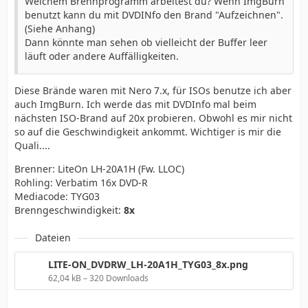
Welchem Brennprogramm arbeitest du? Wenn ImgBurn
benutzt kann du mit DVDINfo den Brand "Aufzeichnen".
(Siehe Anhang)
Dann könnte man sehen ob vielleicht der Buffer leer
läuft oder andere Auffälligkeiten.
Diese Brände waren mit Nero 7.x, für ISOs benutze ich aber
auch ImgBurn. Ich werde das mit DVDInfo mal beim
nächsten ISO-Brand auf 20x probieren. Obwohl es mir nicht
so auf die Geschwindigkeit ankommt. Wichtiger is mir die
Quali....
Brenner: LiteOn LH-20A1H (Fw. LLOC)
Rohling: Verbatim 16x DVD-R
Mediacode: TYG03
Brenngeschwindigkeit:
8x
Dateien
LITE-ON_DVDRW_LH-20A1H_TYG03_8x.png
62,04 kB – 320 Downloads