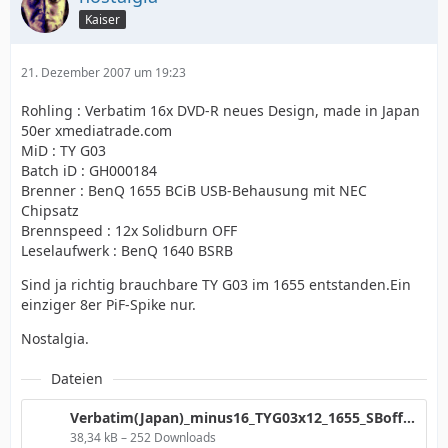
Kaiser
21. Dezember 2007 um 19:23
Rohling : Verbatim 16x DVD-R neues Design, made in Japan
50er xmediatrade.com
MiD : TY G03
Batch iD : GH000184
Brenner : BenQ 1655 BCiB USB-Behausung mit NEC
Chipsatz
Brennspeed : 12x Solidburn OFF
Leselaufwerk : BenQ 1640 BSRB
Sind ja richtig brauchbare TY G03 im 1655 entstanden.Ein
einziger 8er PiF-Spike nur.
Nostalgia.
Dateien
Verbatim(Japan)_minus16_TYG03x12_1655_SBoff.png
38,34 kB – 252 Downloads