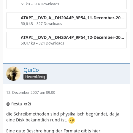
51 kB – 314 Downloads
ATAPI___DVD_A__DH20A4P_9P54_11-December-2007_23_39.png
50,6 kB – 327 Downloads
ATAPI___DVD_A__DH20A4P_9P54_12-December-2007_00_16.png
50,47 kB – 324 Downloads
QuiCo
Hexenkönig
12. Dezember 2007 um 09:00
@ fiesta_xr2i
die Schreibmethoden sind physikalisch begründet, da ja
eine Disk bekanntlich rund ist.
Eine gute Beschreibung der Formate gibts hier: