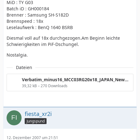
MiD : TY G03
Batch iD : GH000184
Brenner : Samsung SH-S182D
Brennspeed : 18x
Leselaufwerk : BenQ 1640 BSRB
Diesmal voll auf 18x durchgezogen.Am Beginn leichte
Schwierigkeiten im PiF-Dschungel.
Nostalgia.
Dateien
Verbatim_minus16_MCC03RG20x18_JAPAN_NewDesign_182D.png
39,32 kB – 270 Downloads
fiesta_xr2i
Jungspund
12. Dezember 2007 um 21:51