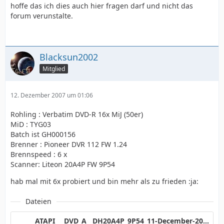
hoffe das ich dies auch hier fragen darf und nicht das
forum verunstalte.
Blacksun2002
Mitglied
12. Dezember 2007 um 01:06
Rohling : Verbatim DVD-R 16x MiJ (50er)
MiD : TYG03
Batch ist GH000156
Brenner : Pioneer DVR 112 FW 1.24
Brennspeed : 6 x
Scanner: Liteon 20A4P FW 9P54
hab mal mit 6x probiert und bin mehr als zu frieden :ja:
Dateien
ATAPI___DVD_A__DH20A4P_9P54_11-December-2007_23_05.png