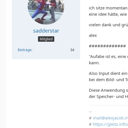
ich sitze momentan 
eine idee hätte, w
vielen dank und gr
sadderstar
alex
Mitglied
#############
Beiträge
34
"Aufabe ist es, ein
kann.
Also Input dient ei
bei dem Bild- und T
Diese Anwendung sol
der Speicher- und H
--
#
mail@alexjacob.i
#
https://gleitz.in