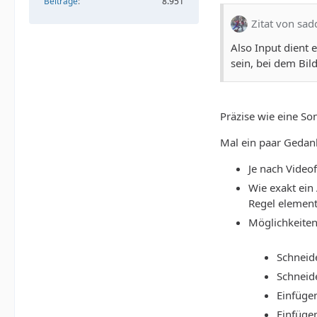
Beiträge
8.951
Zitat von sad
Also Input dient 
sein, bei dem Bil
Präzise wie eine So
Mal ein paar Gedan
Je nach Video
Wie exakt ein
Regel element
Möglichkeiten
Schneid
Schneid
Einfüge
Einfügen