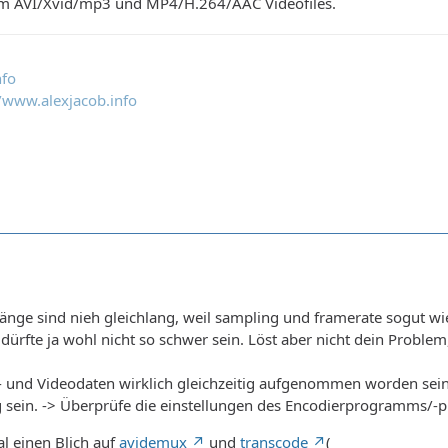
um AVI/Xvid/mp3 und MP4/H.264/AAC Videofiles.
nfo
fo/www.alexjacob.info
änge sind nieh gleichlang, weil sampling und framerate sogut wie 
dürfte ja wohl nicht so schwer sein. Löst aber nicht dein Problem
o- und Videodaten wirklich gleichzeitig aufgenommen worden sein
ng sein. -> Überprüfe die einstellungen des Encodierprogramms/
l einen Blich auf
avidemux
und
transcode
(