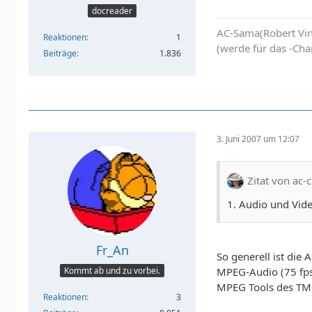
docreader
AC-Sama(Robert Vin
Reaktionen
1
(werde für das -Chan
Beiträge
1.836
3. Juni 2007 um 12:07
Zitat von ac-
1. Audio und Vide
Fr_An
So generell ist die
MPEG-Audio (75 fps)
Kommt ab und zu vorbei.
MPEG Tools des TM
Reaktionen
3