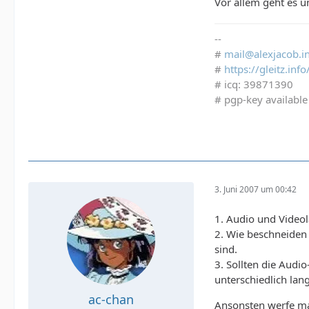
Vor allem geht es 
--
#
mail@alexjacob.i
#
https://gleitz.in
# icq: 39871390
# pgp-key available
3. Juni 2007 um 00:42
1. Audio und Videol
2. Wie beschneiden 
sind.
3. Sollten die Audi
unterschiedlich la
ac-chan
Ansonsten werfe ma