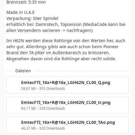
Brennzeit: 5:35 min
Made in U.A.E
Verpackung: 50er Spindel
erhältlich bei: Damrotech, Topovision (MediaCode kann bei
allen Versendern variieren -> nachfragen!)
Im H62N werden diese Rohlinge von den Werten her, auch
sehr gut. Allerdings gibts wie auch schon beim Pioneer
Brand den TA-Jitter im Außenbereich zu kritisieren.
Abgesehen davon sind die Rohlinge aber recht solide.
Dateien
EmtecFTI_16x+R@16x_LGH62N_CL00_Q.png
58,67 kB – 355 Downloads
EmtecFTI_16x+R@16x_LGH62N_CL00_tr.png
84,17 kB – 339 Downloads
EmtecFTI_16x+R@16x_LGH62N_CL00_TAo.png
46,27 kB – 320 Downloads