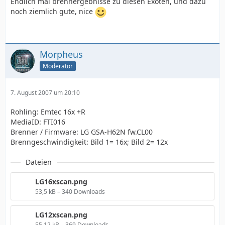
Endlich mal brennergebnisse zu diesen Exoten, und dazu
noch ziemlich gute, nice
Morpheus
Moderator
7. August 2007 um 20:10
Rohling: Emtec 16x +R
MediaID: FTI016
Brenner / Firmware: LG GSA-H62N fw.CL00
Brenngeschwindigkeit: Bild 1= 16x; Bild 2= 12x
Dateien
LG16xscan.png
53,5 kB – 340 Downloads
LG12xscan.png
55,12 kB – 369 Downloads