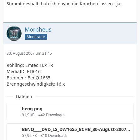
Stimmt deshalb hab ich davon die Knochen lassen. :ja:
Morpheus
Moderator
30. August 2007 um 21:45
Rohling: Emtec 16x +R
MediaID: FTI016
Brenner : BenQ 1655
Brenngeschwindigkeit: 16 x
Dateien
benq.png
91,9 kB – 442 Downloads
BENQ____DVD_LS_DW1655_BCHB_30-August-2007_21_40.png
57,92 kB – 310 Downloads