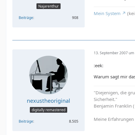
Najarenthur
Mein System
(kei
Beiträge
908
13. September 2007 um 
:eek:
Warum sagt mir das 
"Diejenigen, die g
Sicherheit."
nexustheoriginal
Benjamin Franklin 
digitally remastered
Meine Erfahrungen 
Beiträge
8.505