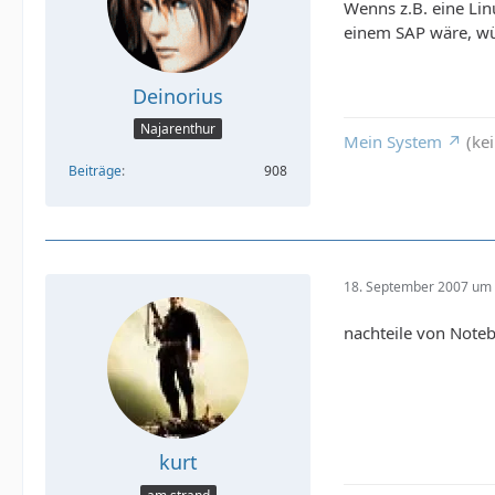
Wenns z.B. eine Lin
einem SAP wäre, wü
Deinorius
Najarenthur
Mein System
(kei
Beiträge
908
18. September 2007 um 
nachteile von Note
kurt