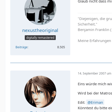
Glaub nicht dass mi
"Diejenigen, die g
Sicherheit."
Benjamin Franklin 
nexustheoriginal
digitally remastered
Meine Erfahrungen 
Beiträge
8.505
14. September 2007 um 
Eins würde mich wir
Wird bei der Matros
Edit:
Eriman
Könntest du bitte e