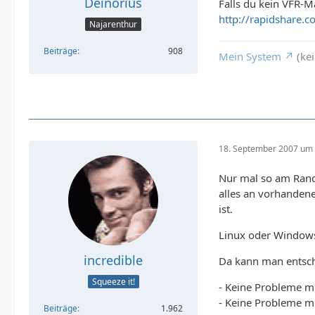
Deinorius
Falls du kein VFR-M
http://rapidshare.
Najarenthur
Beiträge
908
Mein System
(kei
18. September 2007 um 
Nur mal so am Rand
alles an vorhandene
ist.
Linux oder Windows 
incredible
Da kann man entsche
Squeeze it!
- Keine Probleme mi
- Keine Probleme m
Beiträge
1.962