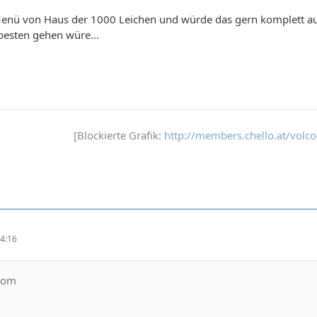
Menü von Haus der 1000 Leichen und würde das gern komplett auf
esten gehen würe...
[Blockierte Grafik:
http://members.chello.at/vol
4:16
lcom