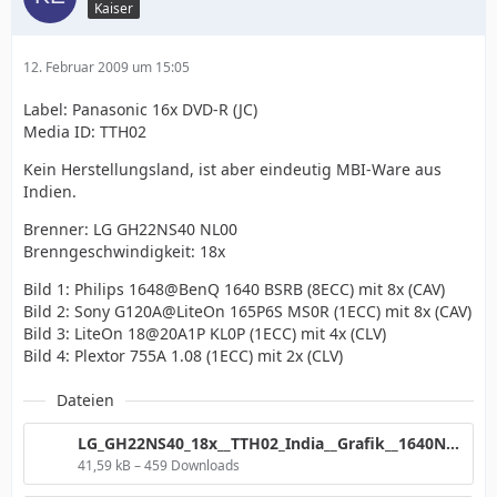
Kaiser
12. Februar 2009 um 15:05
Label: Panasonic 16x DVD-R (JC)
Media ID: TTH02
Kein Herstellungsland, ist aber eindeutig MBI-Ware aus
Indien.
Brenner: LG GH22NS40 NL00
Brenngeschwindigkeit: 18x
Bild 1: Philips 1648@BenQ 1640 BSRB (8ECC) mit 8x (CAV)
Bild 2: Sony G120A@LiteOn 165P6S MS0R (1ECC) mit 8x (CAV)
Bild 3: LiteOn 18@20A1P KL0P (1ECC) mit 4x (CLV)
Bild 4: Plextor 755A 1.08 (1ECC) mit 2x (CLV)
Dateien
LG_GH22NS40_18x__TTH02_India__Grafik__1640Nr2.png
41,59 kB – 459 Downloads