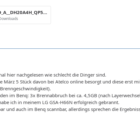
ATAPI___DVD_A__DH20A4H_QP53_04-April-2008_21_53.png
 Downloads
mal hier nachgelesen wie schlecht die Dinger sind.
de März 5 Stück davon bei Atelco online besorgt und diese erst
x Brenngeschwindigkeit).
nden im Benq: 3x Brennabbruch bei ca. 4,5GB (nach Layerwechsel)
 habe ich in meinem LG GSA-H66N erfolgreich gebrannt.
bar und auch im Benq scannbar, allerdings sprechen die Ergebnisse