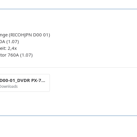
nge (RICOHJPN D00 01)
0A (1.07)
it: 2,4x
tor 760A (1.07)
_RICOHJPN-D00-01_DVDR PX-760A _Mar 18 2008 20h38m55s583ms_2x.png
 Downloads