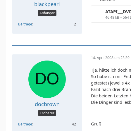
blackpearl
Anfänger
46,48 kB – 564
Beiträge
2
14. April 2008 um 23:39
Tja, hätte ich doch 
So habe ich mir En
getestet (jeweils 4
Fazit nach drei Brä
Die beiden Letzten
Die Dinger sind les
docbrown
Eroberer
Gruß
Beiträge
42