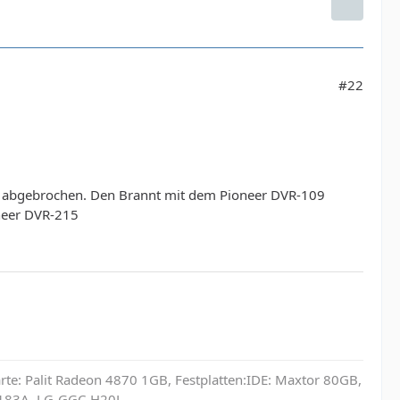
#22
t abgebrochen. Den Brannt mit dem Pioneer DVR-109
oneer DVR-215
te: Palit Radeon 4870 1GB, Festplatten:IDE: Maxtor 80GB,
S183A, LG-GGC-H20L