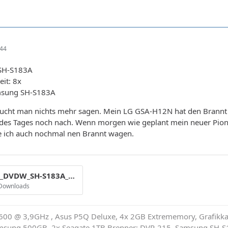
:44
SH-S183A
it: 8x
msung SH-S183A
aucht man nichts mehr sagen. Mein LG GSA-H12N hat den Brann
fe des Tages noch nach. Wenn morgen wie geplant mein neuer Pi
 ich auch nochmal nen Brannt wagen.
TSSTcorpCD_DVDW_SH-S183A_SB03_01-February-2008_18_25 samsung.png
 Downloads
600 @ 3,9GHz , Asus P5Q Deluxe, 4x 2GB Extrememory, Grafikkar
msung 500GB, 2x Seagate 1TB Brenner: DVR-215, Samsung SH-