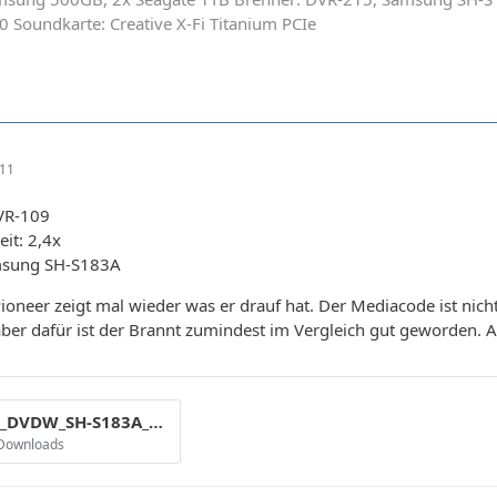
0 Soundkarte: Creative X-Fi Titanium PCIe
:11
VR-109
it: 2,4x
msung SH-S183A
Pioneer zeigt mal wieder was er drauf hat. Der Mediacode ist nicht
ber dafür ist der Brannt zumindest im Vergleich gut geworden. Abe
TSSTcorpCD_DVDW_SH-S183A_SB03_01-February-2008_19_43 pioneer.png
 Downloads