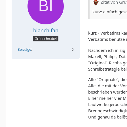
Zitat von Gru
kurz: einfach ges
bianchifan
kurz - Verbatims ka
Verbatims benutze i
Grünschnabel
Beiträge
5
Nachdem ich in zig
Maxell, Philips, Da
"Original"-Ricohs 
Schreibstrategie be
Alle "Originale", d
Alle, die mit der V
beschrieben werden.
Einer meiner vier M
Laufwerksgeräusche.
Brenngeschwindigke
Und genau da beißt 