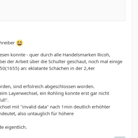
chreiber
sen konnte - quer durch alle Handelsmarken Ricoh,
bei der Arbeit über die Schulter geschaut, noch mal einige
0(1655) an: eklatante Schächen in der 2,4er
urden, sind erfolreich abgeschlossen worden.
eim Layerwechsel, ein Rohling konnte erst gar nicht
ll".
hsel mit "invalid data" nach 1min deutlich erhöhter
ndeutet, also untauglich für höhere
e eigentlich.