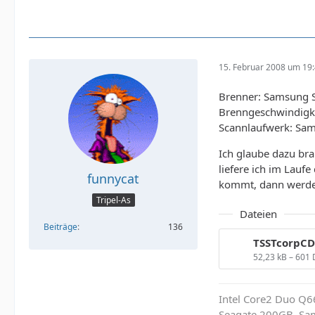
15. Februar 2008 um 19
Brenner: Samsung 
Brenngeschwindigke
Scannlaufwerk: Sa
Ich glaube dazu br
liefere ich im Lau
funnycat
kommt, dann werde
Tripel-As
Dateien
Beiträge
136
52,23 kB – 601
Intel Core2 Duo Q6
Seagate 200GB, Sa