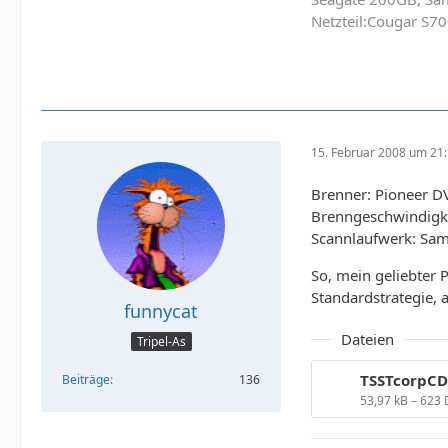
Netzteil:Cougar S70
15. Februar 2008 um 21
Brenner: Pioneer D
Brenngeschwindigke
Scannlaufwerk: Sa
So, mein geliebter 
Standardstrategie, a
funnycat
Dateien
Tripel-As
Beiträge
136
53,97 kB – 623