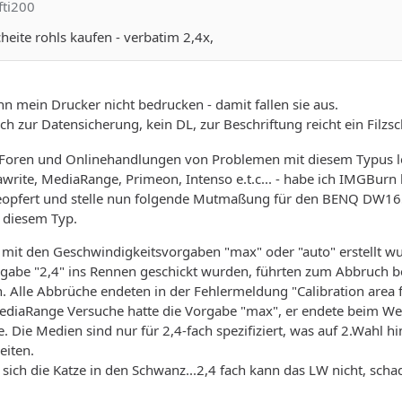
fti200
cheite rohls kaufen - verbatim 2,4x,
nn mein Drucker nicht bedrucken - damit fallen sie aus.
ch zur Datensicherung, kein DL, zur Beschriftung reicht ein Filzs
 Foren und Onlinehandlungen von Problemen mit diesem Typus le
tawrite, MediaRange, Primeon, Intenso e.t.c... - habe ich IMGBurn 
geopfert und stelle nun folgende Mutmaßung für den BENQ DW165
i diesem Typ.
ie mit den Geschwindigkeitsvorgaben "max" oder "auto" erstellt w
orgabe "2,4" ins Rennen geschickt wurden, führten zum Abbruch b
 Alle Abbrüche endeten in der Fehlermeldung "Calibration area fu
ediaRange Versuche hatte die Vorgabe "max", er endete beim Wec
 Die Medien sind nur für 2,4-fach spezifiziert, was auf 2.Wahl hi
iten.
sich die Katze in den Schwanz...2,4 fach kann das LW nicht, schad