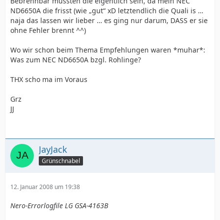
Bebrennbar müssten die eigentlich sein, da mein NEC
ND6650A die frisst (wie „gut“ xD letztendlich die Quali is …
naja das lassen wir lieber … es ging nur darum, DASS er sie
ohne Fehler brennt ^^)
Wo wir schon beim Thema Empfehlungen waren *muhar*:
Was zum NEC ND6650A bzgl. Rohlinge?
THX scho ma im Voraus
Grz
JJ
JayJack
Grünschnabel
12. Januar 2008 um 19:38
Nero-Errorlogfile LG GSA-4163B