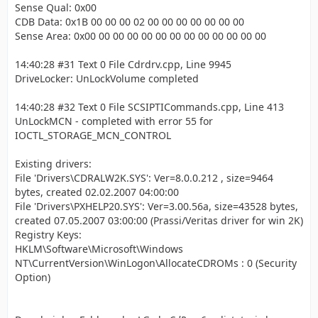
Sense Qual: 0x00
CDB Data: 0x1B 00 00 00 02 00 00 00 00 00 00 00
Sense Area: 0x00 00 00 00 00 00 00 00 00 00 00 00 00
14:40:28 #31 Text 0 File Cdrdrv.cpp, Line 9945
DriveLocker: UnLockVolume completed
14:40:28 #32 Text 0 File SCSIPTICommands.cpp, Line 413
UnLockMCN - completed with error 55 for
IOCTL_STORAGE_MCN_CONTROL
Existing drivers:
File 'Drivers\CDRALW2K.SYS': Ver=8.0.0.212 , size=9464
bytes, created 02.02.2007 04:00:00
File 'Drivers\PXHELP20.SYS': Ver=3.00.56a, size=43528 bytes,
created 07.05.2007 03:00:00 (Prassi/Veritas driver for win 2K)
Registry Keys:
HKLM\Software\Microsoft\Windows
NT\CurrentVersion\WinLogon\AllocateCDROMs : 0 (Security
Option)