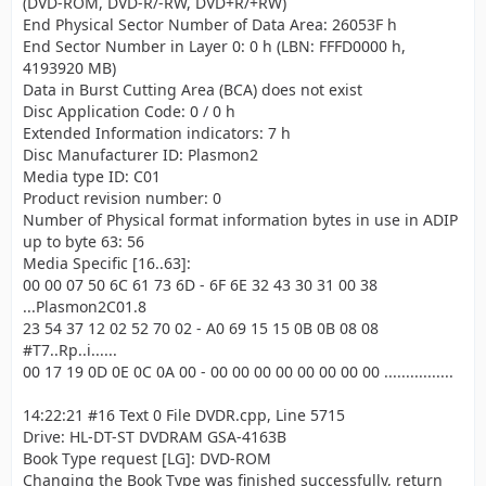
(DVD-ROM, DVD-R/-RW, DVD+R/+RW)
End Physical Sector Number of Data Area: 26053F h
End Sector Number in Layer 0: 0 h (LBN: FFFD0000 h,
4193920 MB)
Data in Burst Cutting Area (BCA) does not exist
Disc Application Code: 0 / 0 h
Extended Information indicators: 7 h
Disc Manufacturer ID: Plasmon2
Media type ID: C01
Product revision number: 0
Number of Physical format information bytes in use in ADIP
up to byte 63: 56
Media Specific [16..63]:
00 00 07 50 6C 61 73 6D - 6F 6E 32 43 30 31 00 38
...Plasmon2C01.8
23 54 37 12 02 52 70 02 - A0 69 15 15 0B 0B 08 08
#T7..Rp..i......
00 17 19 0D 0E 0C 0A 00 - 00 00 00 00 00 00 00 00 ................
14:22:21 #16 Text 0 File DVDR.cpp, Line 5715
Drive: HL-DT-ST DVDRAM GSA-4163B
Book Type request [LG]: DVD-ROM
Changing the Book Type was finished successfully, return