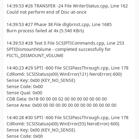
14:39:53 #26 TRANSFER -24 File WriterStatus.cpp, Line 162
Could not perform end of Disc-at-once
14:39:53 #27 Phase 38 File dlgbrnst.cpp, Line 1685
Burn process failed at 4x (5.540 KB/s)
14:39:53 #28 Text 0 File SCSIPTICommands.cpp, Line 253
SPTIDismountVolume - completed successfully for
FSCTL_DISMOUNT_VOLUME
14:40:23 #29 SPTI -600 File SCSIPassThrough.cpp, Line 178
CdRom6: SCSIStatus(x00) WinError(121) NeroError(-600)
Sense Key: 0x00 (KEY_NO_SENSE)
Sense Code: 0x00
Sense Qual: 0x00
CDB Data: 0x1B 00 00 00 02 00 00 00 00 00 00 00
Sense Area: 0x00 00 00 00 00 00 00 00 00 00 00 00 00
14:40:28 #30 SPTI -600 File SCSIPassThrough.cpp, Line 178
CdRom6: SCSIStatus(x00) WinError(55) NeroError(-600)
Sense Key: 0x00 (KEY_NO_SENSE)
Sense Code: 0x00