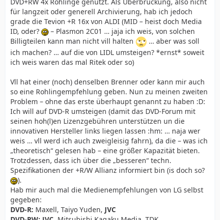
DVD+RW 4x Rohlinge genutzt. Als Überbrückung, also nicht
für langzeit oder generell Archivierung, hab ich jedoch
grade die Tevion +R 16x von ALDI (MID – heist doch Media
ID, oder?
– Plasmon 2C01 … jaja ich weis, von solchen
Billigteilen kann man nicht vill halten
… aber was soll
ich machen? … auf die von LIDL umsteigen? *ernst* soweit
ich weis waren das mal Ritek oder so)
Vll hat einer (noch) denselben Brenner oder kann mir auch
so eine Rohlingempfehlung geben. Nun zu meinen zweiten
Problem – ohne das erste überhaupt genannt zu haben :D:
Ich will auf DVD-R umsteigen (damit das DVD-Forum mit
seinen hoh(l)en Lizenzgebühren unterstützen un die
innovativen Hersteller links liegen lassen :hm: … naja wer
weis … vll werd ich auch zweigleisig fahrn), da die – was ich
„theoretisch“ gelesen hab – eine größer Kapazität bieten.
Trotzdessen, dass ich über die „besseren“ techn.
Spezifikationen der +R/W Allianz informiert bin (is doch so?
).
Hab mir auch mal die Medienempfehlungen von LG selbst
gegeben:
DVD-R:
Maxell, Taiyo Yuden,
JVC
DVD-RW:
JVC
, Mitsubishi Kagaku Media, TDK