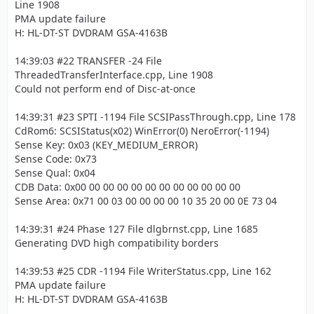
Line 1908
PMA update failure
H: HL-DT-ST DVDRAM GSA-4163B
14:39:03 #22 TRANSFER -24 File
ThreadedTransferInterface.cpp, Line 1908
Could not perform end of Disc-at-once
14:39:31 #23 SPTI -1194 File SCSIPassThrough.cpp, Line 178
CdRom6: SCSIStatus(x02) WinError(0) NeroError(-1194)
Sense Key: 0x03 (KEY_MEDIUM_ERROR)
Sense Code: 0x73
Sense Qual: 0x04
CDB Data: 0x00 00 00 00 00 00 00 00 00 00 00 00
Sense Area: 0x71 00 03 00 00 00 00 10 35 20 00 0E 73 04
14:39:31 #24 Phase 127 File dlgbrnst.cpp, Line 1685
Generating DVD high compatibility borders
14:39:53 #25 CDR -1194 File WriterStatus.cpp, Line 162
PMA update failure
H: HL-DT-ST DVDRAM GSA-4163B