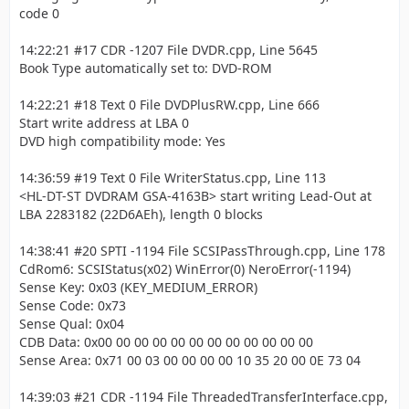
code 0
14:22:21 #17 CDR -1207 File DVDR.cpp, Line 5645
Book Type automatically set to: DVD-ROM
14:22:21 #18 Text 0 File DVDPlusRW.cpp, Line 666
Start write address at LBA 0
DVD high compatibility mode: Yes
14:36:59 #19 Text 0 File WriterStatus.cpp, Line 113
<HL-DT-ST DVDRAM GSA-4163B> start writing Lead-Out at
LBA 2283182 (22D6AEh), length 0 blocks
14:38:41 #20 SPTI -1194 File SCSIPassThrough.cpp, Line 178
CdRom6: SCSIStatus(x02) WinError(0) NeroError(-1194)
Sense Key: 0x03 (KEY_MEDIUM_ERROR)
Sense Code: 0x73
Sense Qual: 0x04
CDB Data: 0x00 00 00 00 00 00 00 00 00 00 00 00
Sense Area: 0x71 00 03 00 00 00 00 10 35 20 00 0E 73 04
14:39:03 #21 CDR -1194 File ThreadedTransferInterface.cpp,