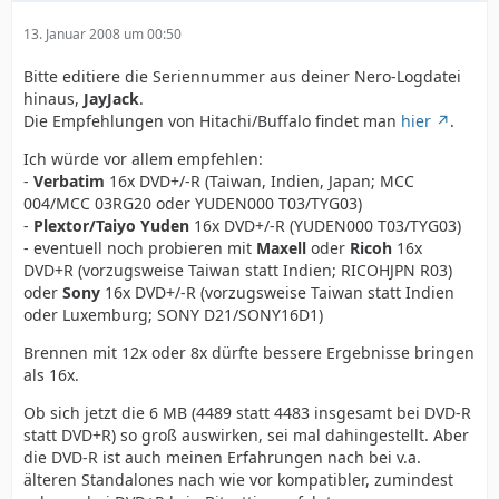
13. Januar 2008 um 00:50
Bitte editiere die Seriennummer aus deiner Nero-Logdatei
hinaus,
JayJack
.
Die Empfehlungen von Hitachi/Buffalo findet man
hier
.
Ich würde vor allem empfehlen:
-
Verbatim
16x DVD+/-R (Taiwan, Indien, Japan; MCC
004/MCC 03RG20 oder YUDEN000 T03/TYG03)
-
Plextor/Taiyo Yuden
16x DVD+/-R (YUDEN000 T03/TYG03)
- eventuell noch probieren mit
Maxell
oder
Ricoh
16x
DVD+R (vorzugsweise Taiwan statt Indien; RICOHJPN R03)
oder
Sony
16x DVD+/-R (vorzugsweise Taiwan statt Indien
oder Luxemburg; SONY D21/SONY16D1)
Brennen mit 12x oder 8x dürfte bessere Ergebnisse bringen
als 16x.
Ob sich jetzt die 6 MB (4489 statt 4483 insgesamt bei DVD-R
statt DVD+R) so groß auswirken, sei mal dahingestellt. Aber
die DVD-R ist auch meinen Erfahrungen nach bei v.a.
älteren Standalones nach wie vor kompatibler, zumindest