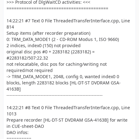
>>> Protocol of DlgWaitCD activities: <<<
=========================================
14:22:21 #7 Text 0 File ThreadedTransferInterface.cpp, Line
814
Setup items (after recorder preparation)
0: TRM_DATA_MODE1 (2 - CD-ROM Modus 1, ISO 9660)
2 indices, index0 (150) not provided
original disc pos #0 + 2283182 (2283182) =
#2283182/507:22.32
not relocatable, disc pos for caching/writing not
required/not required
-> TRM_DATA_MODE1, 2048, config 0, wanted index0 0
blocks, length 2283182 blocks [HL-DT-ST DVDRAM GSA-
4163B]
--------------------------------------------------------------
14:22:21 #8 Text 0 File ThreadedTransferInterface.cpp, Line
1013
Prepare recorder [HL-DT-ST DVDRAM GSA-4163B] for write
in CUE-sheet-DAO
DAO infos:
==========