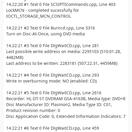
14:22:20 #1 Text 0 File SCSIPTICommands.cpp, Line 403
LockMCN - completed sucessfully for
IOCTL_STORAGE_MCN_CONTROL
14:22:21 #2 Text 0 File Burncd.cpp, Line 3316
Turn on Disc-At-Once, using DVD media
14:22:21 #3 Text 0 File DlgWaitCD.cpp, Line 281
Last possible write address on media: 2295103 (510:01.28,
4482MB)
Last address to be written: 2283181 (507:22.31, 4459MB)
14:22:21 #4 Text 0 File DlgWaitCD.cpp, Line 293
Write in overburning mode: NO (enabled: CD)
14:22:21 #5 Text 0 File DlgWaitCD.cpp, Line 2616
Recorder: HL-DT-ST DVDRAM GSA-4163B, Media type: DVD+R
Disc Manufacturer ID: Plasmon2, Media Type ID: C01,
Product revision number: 0
Disc Application Code: 0, Extended Information Indicators: 7
14:22:21 #6 Text 0 File DlgWaitCD.cpp, Line 459