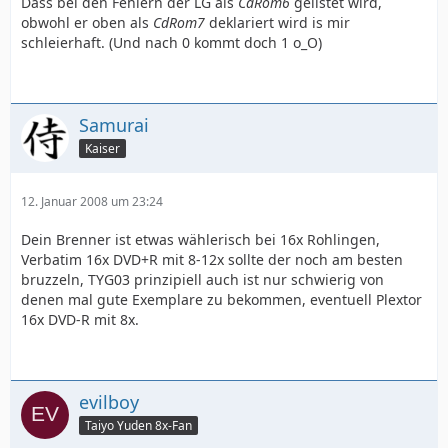
Dass bei den Fehlern der LG als
CdRom6
gelistet wird,
obwohl er oben als
CdRom7
deklariert wird is mir
schleierhaft. (Und nach 0 kommt doch 1 o_O)
Samurai
Kaiser
12. Januar 2008 um 23:24
Dein Brenner ist etwas wählerisch bei 16x Rohlingen,
Verbatim 16x DVD+R mit 8-12x sollte der noch am besten
bruzzeln, TYG03 prinzipiell auch ist nur schwierig von
denen mal gute Exemplare zu bekommen, eventuell Plextor
16x DVD-R mit 8x.
evilboy
Taiyo Yuden 8x-Fan