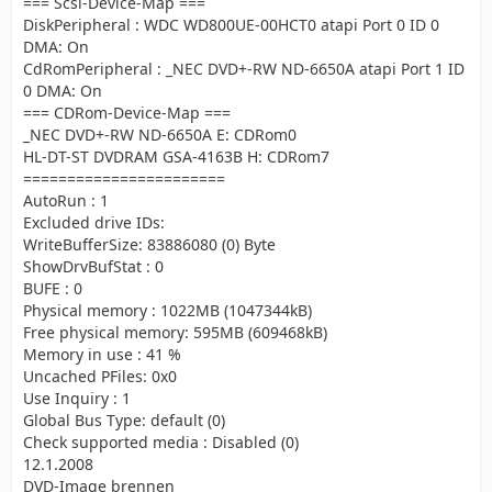
=== Scsi-Device-Map ===
DiskPeripheral : WDC WD800UE-00HCT0 atapi Port 0 ID 0
DMA: On
CdRomPeripheral : _NEC DVD+-RW ND-6650A atapi Port 1 ID
0 DMA: On
=== CDRom-Device-Map ===
_NEC DVD+-RW ND-6650A E: CDRom0
HL-DT-ST DVDRAM GSA-4163B H: CDRom7
=======================
AutoRun : 1
Excluded drive IDs:
WriteBufferSize: 83886080 (0) Byte
ShowDrvBufStat : 0
BUFE : 0
Physical memory : 1022MB (1047344kB)
Free physical memory: 595MB (609468kB)
Memory in use : 41 %
Uncached PFiles: 0x0
Use Inquiry : 1
Global Bus Type: default (0)
Check supported media : Disabled (0)
12.1.2008
DVD-Image brennen