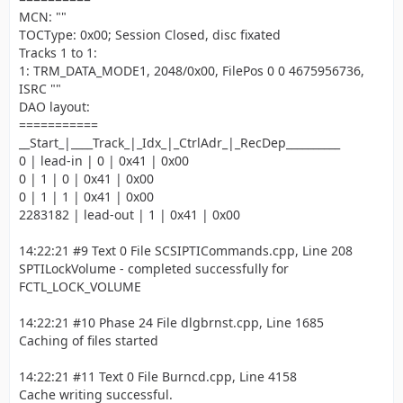
MCN: ""
TOCType: 0x00; Session Closed, disc fixated
Tracks 1 to 1:
1: TRM_DATA_MODE1, 2048/0x00, FilePos 0 0 4675956736,
ISRC ""
DAO layout:
===========
__Start_|____Track_|_Idx_|_CtrlAdr_|_RecDep__________
0 | lead-in | 0 | 0x41 | 0x00
0 | 1 | 0 | 0x41 | 0x00
0 | 1 | 1 | 0x41 | 0x00
2283182 | lead-out | 1 | 0x41 | 0x00
14:22:21 #9 Text 0 File SCSIPTICommands.cpp, Line 208
SPTILockVolume - completed successfully for
FCTL_LOCK_VOLUME
14:22:21 #10 Phase 24 File dlgbrnst.cpp, Line 1685
Caching of files started
14:22:21 #11 Text 0 File Burncd.cpp, Line 4158
Cache writing successful.