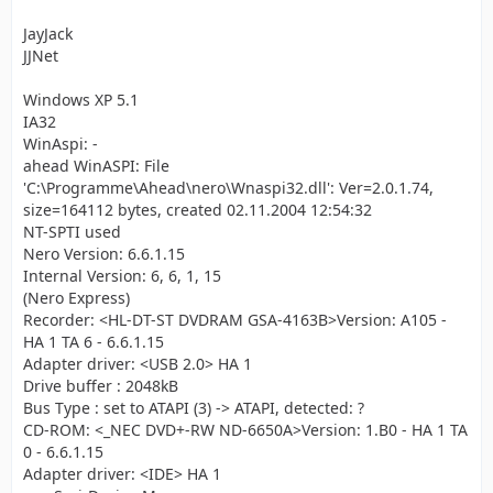
JayJack
JJNet
Windows XP 5.1
IA32
WinAspi: -
ahead WinASPI: File
'C:\Programme\Ahead\nero\Wnaspi32.dll': Ver=2.0.1.74,
size=164112 bytes, created 02.11.2004 12:54:32
NT-SPTI used
Nero Version: 6.6.1.15
Internal Version: 6, 6, 1, 15
(Nero Express)
Recorder: <HL-DT-ST DVDRAM GSA-4163B>Version: A105 -
HA 1 TA 6 - 6.6.1.15
Adapter driver: <USB 2.0> HA 1
Drive buffer : 2048kB
Bus Type : set to ATAPI (3) -> ATAPI, detected: ?
CD-ROM: <_NEC DVD+-RW ND-6650A>Version: 1.B0 - HA 1 TA
0 - 6.6.1.15
Adapter driver: <IDE> HA 1