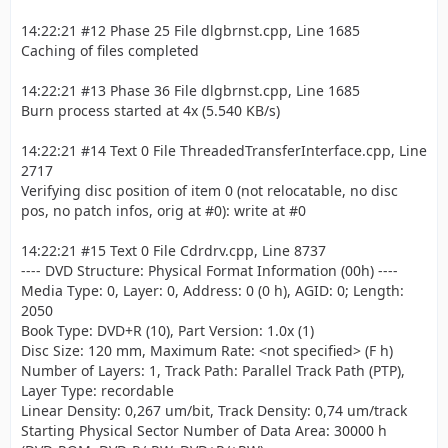
14:22:21 #12 Phase 25 File dlgbrnst.cpp, Line 1685
Caching of files completed
14:22:21 #13 Phase 36 File dlgbrnst.cpp, Line 1685
Burn process started at 4x (5.540 KB/s)
14:22:21 #14 Text 0 File ThreadedTransferInterface.cpp, Line
2717
Verifying disc position of item 0 (not relocatable, no disc
pos, no patch infos, orig at #0): write at #0
14:22:21 #15 Text 0 File Cdrdrv.cpp, Line 8737
---- DVD Structure: Physical Format Information (00h) ----
Media Type: 0, Layer: 0, Address: 0 (0 h), AGID: 0; Length:
2050
Book Type: DVD+R (10), Part Version: 1.0x (1)
Disc Size: 120 mm, Maximum Rate: <not specified> (F h)
Number of Layers: 1, Track Path: Parallel Track Path (PTP),
Layer Type: recordable
Linear Density: 0,267 um/bit, Track Density: 0,74 um/track
Starting Physical Sector Number of Data Area: 30000 h