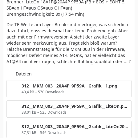
Brenner: LiteOn 18A1P@20A4P 9P59A (FB + EOS + EOHT 5,
SB=an HT=aus OS=aus OHT=an)
Brenngeschwindigkeit: 8x (17:54 min)
Die TE-Werte am Layer Break sind niedriger, was sicherlich
dazu führt, dass es diesmal hier keine Probleme gab. Aber
auch mit der Firmwareversion A sieht der zweite Layer
wieder sehr merkwürdig aus. Fragt sich bloß warum?
Falsche Brennstrategie für die MKM 003 in der Firmware,
möglicher Defekt meines A1-LiteOns, hat er vielleicht das
A1@A4 nicht vertragen, schlechte Rohlingsqualität oder ... ?
Dateien
312__MKM_003__20A4P_9P59A__Grafik__1.png
40,4 kB – 570 Downloads
312__MKM_003__20A4P_9P59A__Grafik__LiteOn.png
38,01 kB – 525 Downloads
312__MKM_003__20A4P_9P59A__Grafik__LiteOn20A4P__4CLV.png
37,31 kB – 546 Downloads