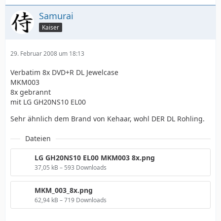
Samurai
Kaiser
29. Februar 2008 um 18:13
Verbatim 8x DVD+R DL Jewelcase
MKM003
8x gebrannt
mit LG GH20NS10 EL00
Sehr ähnlich dem Brand von Kehaar, wohl DER DL Rohling.
Dateien
LG GH20NS10 EL00 MKM003 8x.png
37,05 kB – 593 Downloads
MKM_003_8x.png
62,94 kB – 719 Downloads