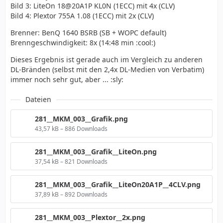
Bild 3: LiteOn 18@20A1P KL0N (1ECC) mit 4x (CLV)
Bild 4: Plextor 755A 1.08 (1ECC) mit 2x (CLV)
Brenner: BenQ 1640 BSRB (SB + WOPC default)
Brenngeschwindigkeit: 8x (14:48 min :cool:)
Dieses Ergebnis ist gerade auch im Vergleich zu anderen
DL-Bränden (selbst mit den 2,4x DL-Medien von Verbatim)
immer noch sehr gut, aber ... :sly:
Dateien
281__MKM_003__Grafik.png
43,57 kB – 886 Downloads
281__MKM_003__Grafik__LiteOn.png
37,54 kB – 821 Downloads
281__MKM_003__Grafik__LiteOn20A1P__4CLV.png
37,89 kB – 892 Downloads
281__MKM_003__Plextor__2x.png