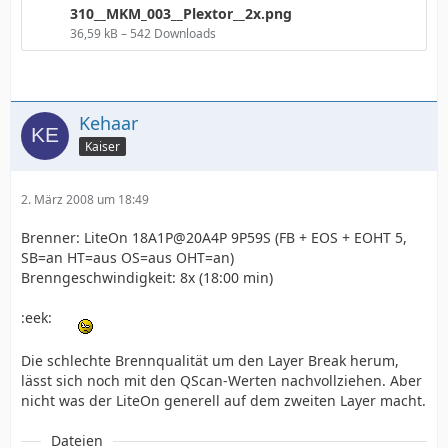
310__MKM_003__Plextor__2x.png
36,59 kB – 542 Downloads
Kehaar
Kaiser
2. März 2008 um 18:49
Brenner: LiteOn 18A1P@20A4P 9P59S (FB + EOS + EOHT 5,
SB=an HT=aus OS=aus OHT=an)
Brenngeschwindigkeit: 8x (18:00 min)
:eek:
Die schlechte Brennqualität um den Layer Break herum,
lässt sich noch mit den QScan-Werten nachvollziehen. Aber
nicht was der LiteOn generell auf dem zweiten Layer macht.
Dateien