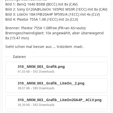
Bild 1: BenQ 1640 BSRB (8ECC) mit 8x (CAV)
Bild 2: Sony G120A@LiteOn 165P6S MS0R (1ECC) mit 8x (CAV)
Bild 3: LiteOn 18A1P@20A4P 9P59S/A (1ECC) mit 4x (CLV)
Bild 4: Plextor 755A 1.08 (1ECC) mit 2x (CLV)
Brenner: Plextor 755A 1.08free (PR=an AS=auto)
Brenngeschwindigkeit: 10x angewählt, aber überwiegend
8x (15:47 min)
Sieht schon mal besser aus ... trotzdem :mad:.
Dateien
310__MKM_003__Grafik.png
41,03 kB – 592 Downloads
310__MKM_003__Grafik__LiteOn__2.png
38,07 kB – 589 Downloads
310__MKM_003__Grafik__LiteOn20A4P__4CLV.png
36,39 kB – 583 Downloads