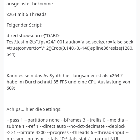
ausgelastet bekomme...
x264 mit 6 Threads
Folgender Script:
directshowsource("D:\BD-
Test\test.m2ts",fps=24/1001,audio=false,seekzero=false,seek
=true)converttoYV12()Crop(0,140,-0,-140)spline36resize(1280,
544)
Kann es sein das AviSynth hier langsamer ist als x264 ?
habe im Durchschnitt 35 FPS und eine CPU Auslastung von
60%
Ach ps... hier die Settings:
--pass 1 --partitions none --bframes 3 --trellis 0 --me dia --
subme 1 --ref 1 --direct auto --no-dct-decimate --deblock
-2:-1 --bitrate 4300 --progress --threads 6 --thread-input --
no-ssim --no-psnr --stats "D:\stats.stats" --output NUL