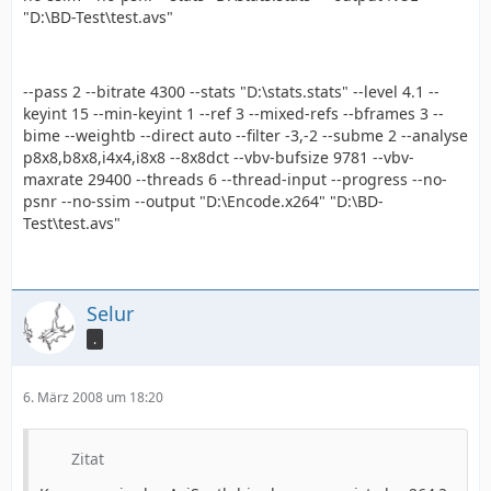
"D:\BD-Test\test.avs"
--pass 2 --bitrate 4300 --stats "D:\stats.stats" --level 4.1 --
keyint 15 --min-keyint 1 --ref 3 --mixed-refs --bframes 3 --
bime --weightb --direct auto --filter -3,-2 --subme 2 --analyse
p8x8,b8x8,i4x4,i8x8 --8x8dct --vbv-bufsize 9781 --vbv-
maxrate 29400 --threads 6 --thread-input --progress --no-
psnr --no-ssim --output "D:\Encode.x264" "D:\BD-
Test\test.avs"
Selur
.
6. März 2008 um 18:20
Zitat