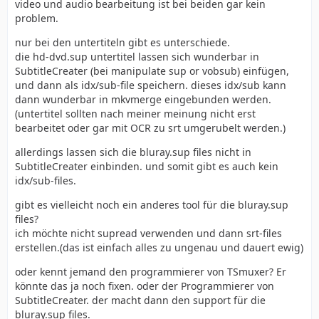
video und audio bearbeitung ist bei beiden gar kein
problem.
nur bei den untertiteln gibt es unterschiede.
die hd-dvd.sup untertitel lassen sich wunderbar in
SubtitleCreater (bei manipulate sup or vobsub) einfügen,
und dann als idx/sub-file speichern. dieses idx/sub kann
dann wunderbar in mkvmerge eingebunden werden.
(untertitel sollten nach meiner meinung nicht erst
bearbeitet oder gar mit OCR zu srt umgerubelt werden.)
allerdings lassen sich die bluray.sup files nicht in
SubtitleCreater einbinden. und somit gibt es auch kein
idx/sub-files.
gibt es vielleicht noch ein anderes tool für die bluray.sup
files?
ich möchte nicht supread verwenden und dann srt-files
erstellen.(das ist einfach alles zu ungenau und dauert ewig)
oder kennt jemand den programmierer von TSmuxer? Er
könnte das ja noch fixen. oder der Programmierer von
SubtitleCreater. der macht dann den support für die
bluray.sup files.