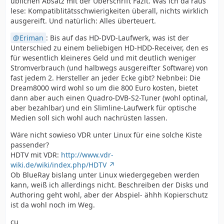
üblichen Absatz mit der Überschrift Fazit. Was ich da raus
lese: Kompatiblitätsschwierigkeiten überall, nichts wirklich
ausgereift. Und natürlich: Alles überteuert.
Eriman
: Bis auf das HD-DVD-Laufwerk, was ist der
Unterschied zu einem beliebigen HD-HDD-Receiver, den es
für wesentlich kleineres Geld und mit deutlich weniger
Stromverbrauch (und halbwegs ausgereifter Software) von
fast jedem 2. Hersteller an jeder Ecke gibt? Nebnbei: Die
Dream8000 wird wohl so um die 800 Euro kosten, bietet
dann aber auch einen Quadro-DVB-S2-Tuner (wohl optinal,
aber bezahlbar) und ein Slimline-Laufwerk für optische
Medien soll sich wohl auch nachrüsten lassen.
Wäre nicht sowieso VDR unter Linux für eine solche Kiste
passender?
HDTV mit VDR:
http://www.vdr-
wiki.de/wiki/index.php/HDTV
Ob BlueRay bislang unter Linux wiedergegeben werden
kann, weiß ich allerdings nicht. Beschreiben der Disks und
Authoring geht wohl, aber der Abspiel- ähhh Kopierschutz
ist da wohl noch im Weg.
cu