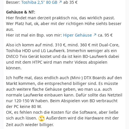
Besser:
Toshiba 2,5" 80 GB
ab 35 €
Gehäuse & NT:
Hier findet man derzeit praktisch nix, das wirklich passt.
Wer Platz hat, ok, aber mit der richtigen Höhe siehts besser
aus.
Hier ist mal ein Bsp. von mir:
Hiper Gehäuse
ca. 95 €
Also ich komm auf mind. 310 €, mind. 360 € mit Dual-Core,
Toshiba HDD und LG Laufwerk. Immerhin weniger als ein
DVICO Tvix Gerät kostet und da ist kein BD-Laufwerk dabei
und mit dem HTPC wird man mehr Videos abspielen
können.
Ich hoffe mal, dass endlich auch (Mini-) DTX Boards auf den
Markt kommen, die entsprechend billiger sind. Es müsste
auch weitere flache Gehäuse geben, wo man u.a. auch
normale Laufwerke einbauen kann. Dafür sollte das Netzteil
nur 120-150 W haben. Beim Abspielen von BD verbraucht
der PC keine 80 W.
OK, es fehlen noch die Kosten für die Software, aber ließe
sich auch lösen.
Außerdem wird die Hardware mit der
Zeit auch wieder billiger.