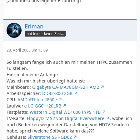
(Zumindest aus eigener Erfahrung)
Eriman
hat leider keine Zeit...
28. April 2008 um 13:09
So langsam fange ich auch an mir meinen HTPC zusammen
zu stellen.
Hier mal meine Anfänge:
Was ich mir bisher überlegt hatte ist:
Mainboard:
Gigabyte GA-MA78GM-S2H AM2
Arbeitsspeicher:
DDR2-800 2GB
CPU:
AMD AThlon 4850e
Laufwerk:
LG GGC-H20LRB
Festplatte:
Western Digital WD1000 FYPS 1TB
TV-Karte:
FloppyDTV S2 von Digital Everywhere
, wobei ich
noch Bedenken wegen der Darstellung von HDTV Sendern
habe, sprich welche Software kann das???
Gehäuse:
Silverstone SST-GD02