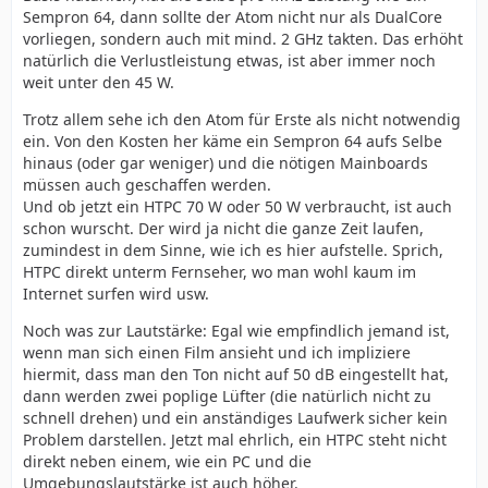
Sempron 64, dann sollte der Atom nicht nur als DualCore
vorliegen, sondern auch mit mind. 2 GHz takten. Das erhöht
natürlich die Verlustleistung etwas, ist aber immer noch
weit unter den 45 W.
Trotz allem sehe ich den Atom für Erste als nicht notwendig
ein. Von den Kosten her käme ein Sempron 64 aufs Selbe
hinaus (oder gar weniger) und die nötigen Mainboards
müssen auch geschaffen werden.
Und ob jetzt ein HTPC 70 W oder 50 W verbraucht, ist auch
schon wurscht. Der wird ja nicht die ganze Zeit laufen,
zumindest in dem Sinne, wie ich es hier aufstelle. Sprich,
HTPC direkt unterm Fernseher, wo man wohl kaum im
Internet surfen wird usw.
Noch was zur Lautstärke: Egal wie empfindlich jemand ist,
wenn man sich einen Film ansieht und ich impliziere
hiermit, dass man den Ton nicht auf 50 dB eingestellt hat,
dann werden zwei poplige Lüfter (die natürlich nicht zu
schnell drehen) und ein anständiges Laufwerk sicher kein
Problem darstellen. Jetzt mal ehrlich, ein HTPC steht nicht
direkt neben einem, wie ein PC und die
Umgebungslautstärke ist auch höher.