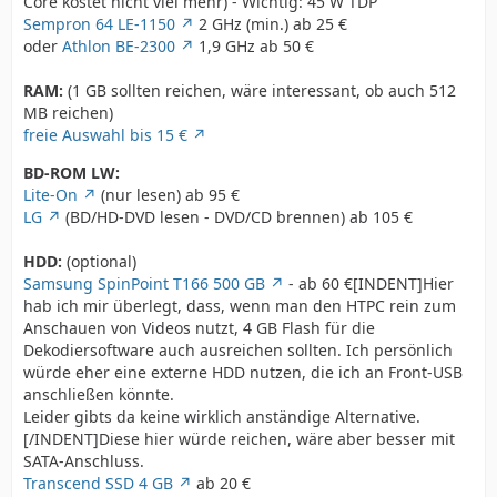
Core kostet nicht viel mehr) - Wichtig: 45 W TDP
Sempron 64 LE-1150
2 GHz (min.) ab 25 €
oder
Athlon BE-2300
1,9 GHz ab 50 €
RAM:
(1 GB sollten reichen, wäre interessant, ob auch 512
MB reichen)
freie Auswahl bis 15 €
BD-ROM LW:
Lite-On
(nur lesen) ab 95 €
LG
(BD/HD-DVD lesen - DVD/CD brennen) ab 105 €
HDD:
(optional)
Samsung SpinPoint T166 500 GB
- ab 60 €[INDENT]Hier
hab ich mir überlegt, dass, wenn man den HTPC rein zum
Anschauen von Videos nutzt, 4 GB Flash für die
Dekodiersoftware auch ausreichen sollten. Ich persönlich
würde eher eine externe HDD nutzen, die ich an Front-USB
anschließen könnte.
Leider gibts da keine wirklich anständige Alternative.
[/INDENT]Diese hier würde reichen, wäre aber besser mit
SATA-Anschluss.
Transcend SSD 4 GB
ab 20 €