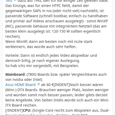
Test
dazu auf THG, den ich vor einiger Zeit gelesen habe.
Das Einzige, was für einen HTPC fehlt, damit der
gegenwärtigen SAPs in nix (oder nicht viel) nachsteht, ist
passende Software (schnell bootbar, einfach zu handhaben
und primär auf Videos anschauen ausgelegt) - sonst WinXP
(MC), passende Gehäuse mit integriertem Netzteil (das am
besten klein ausgelegt ist: 120-150 W sollten eigentlich
reichen).
Wenn WinXP, dann am besten noch mit nLite stark
verkleinern, das würde auch sehr helfen.
Vorteile: Dann ist endlich jedes Video abspielbar und
dennoch billig, je nach eigener Auslegung.
So hab ichs mir vorgestellt, mit Beispielen.
Mainboard:
(780G Boards bzw. später Vergleichbares auch
von nvidia oder Intel)
Asus HDMI Board
ab 60 €[INDENT]Noch besser wären
(Mini-) DTX Boards. Brauchen weniger Platz, kosten weniger
und würden somit noch besser passen, leider gibts derzeit
keine Angebote. Von Seiten Intels würde sich auch ein Mini-
ITX Board reichen.
[/INDENT]
CPU:
(Single-Core reicht zum Abspielen aus, Dual-