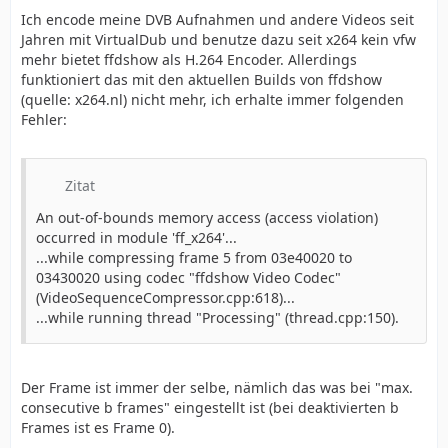
Ich encode meine DVB Aufnahmen und andere Videos seit
Jahren mit VirtualDub und benutze dazu seit x264 kein vfw
mehr bietet ffdshow als H.264 Encoder. Allerdings
funktioniert das mit den aktuellen Builds von ffdshow
(quelle: x264.nl) nicht mehr, ich erhalte immer folgenden
Fehler:
Zitat
An out-of-bounds memory access (access violation)
occurred in module 'ff_x264'...
...while compressing frame 5 from 03e40020 to
03430020 using codec "ffdshow Video Codec"
(VideoSequenceCompressor.cpp:618)...
...while running thread "Processing" (thread.cpp:150).
Der Frame ist immer der selbe, nämlich das was bei "max.
consecutive b frames" eingestellt ist (bei deaktivierten b
Frames ist es Frame 0).