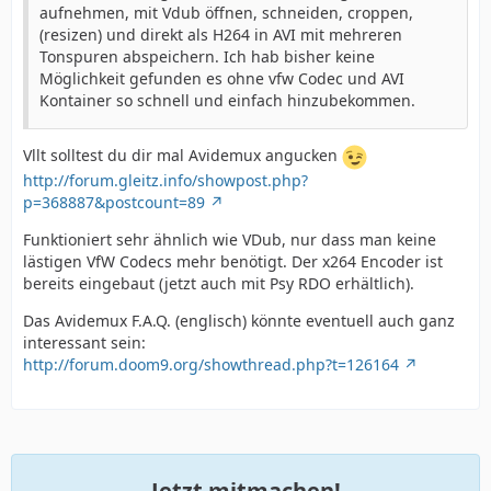
aufnehmen, mit Vdub öffnen, schneiden, croppen,
(resizen) und direkt als H264 in AVI mit mehreren
Tonspuren abspeichern. Ich hab bisher keine
Möglichkeit gefunden es ohne vfw Codec und AVI
Kontainer so schnell und einfach hinzubekommen.
Vllt solltest du dir mal Avidemux angucken
http://forum.gleitz.info/showpost.php?
p=368887&postcount=89
Funktioniert sehr ähnlich wie VDub, nur dass man keine
lästigen VfW Codecs mehr benötigt. Der x264 Encoder ist
bereits eingebaut (jetzt auch mit Psy RDO erhältlich).
Das Avidemux F.A.Q. (englisch) könnte eventuell auch ganz
interessant sein:
http://forum.doom9.org/showthread.php?t=126164
Jetzt mitmachen!