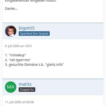
Eingabefenster eingeben muss?
Danke...
bigotti5
Spambot Don Quijote
9. Juli 2008 um 10:01
1. "nslookup"
2. "set type=mx"
3. gesuchte Domäne z.b. "gleitz.info"
matitz
Doppel-As
11. Juli 2008 um 09:38