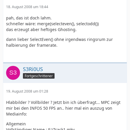
18. August 2008 um 18:44
pah, das ist doch lahm.
schneller wäre: merge(selecteven(), selectodd())
das erzeugt aber heftiges Ghosting.
dann lieber SelectEven() ohne irgendwas ringsrum zur
halbierung der framerate.
S3Ri0US
Fortgeschrittener
19. August 2008 um 01:28
Hlabbilder ? Vollbilder ? Jetzt bin ich überfragt... MPC zeigt
mir bei den INFOS 50 FPS an.. hier mal ein auszug von
Mediainfo:
Allgemein
Vollständiger Name : E:\Track1.mkv