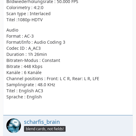
Bildwiederholungsrate : 50.000 FPS
Colorimetry : 4:2:0
Scan type : Interlaced
Titel :1080p-HDTV
Audio
Format : AC-3
Format/Info : Audio Coding 3
Codec ID : A_AC3
Duration : 1h 26min
Bitraten-Modus : Constant
Bitrate : 448 Kbps
Kanäle : 6 Kanäle
Channel positions : Front: L C R, Rear: L R, LFE
Samplingrate : 48.0 KHz
Titel : English AC3
Sprache : English
scharfis_brain
blend cards, not fields!