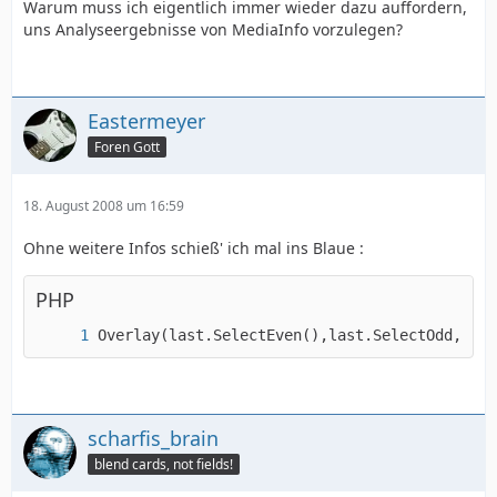
Warum muss ich eigentlich immer wieder dazu auffordern,
uns Analyseergebnisse von MediaInfo vorzulegen?
Eastermeyer
Foren Gott
18. August 2008 um 16:59
Ohne weitere Infos schieß' ich mal ins Blaue :
PHP
Overlay(last.SelectEven(),last.SelectOdd,opac
scharfis_brain
blend cards, not fields!