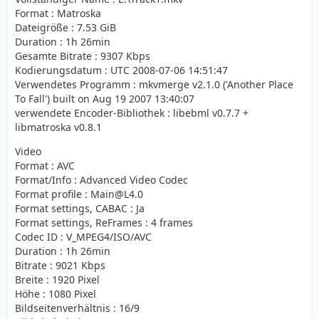
Format : Matroska
Dateigröße : 7.53 GiB
Duration : 1h 26min
Gesamte Bitrate : 9307 Kbps
Kodierungsdatum : UTC 2008-07-06 14:51:47
Verwendetes Programm : mkvmerge v2.1.0 ('Another Place
To Fall') built on Aug 19 2007 13:40:07
verwendete Encoder-Bibliothek : libebml v0.7.7 +
libmatroska v0.8.1
Video
Format : AVC
Format/Info : Advanced Video Codec
Format profile : Main@L4.0
Format settings, CABAC : Ja
Format settings, ReFrames : 4 frames
Codec ID : V_MPEG4/ISO/AVC
Duration : 1h 26min
Bitrate : 9021 Kbps
Breite : 1920 Pixel
Höhe : 1080 Pixel
Bildseitenverhältnis : 16/9