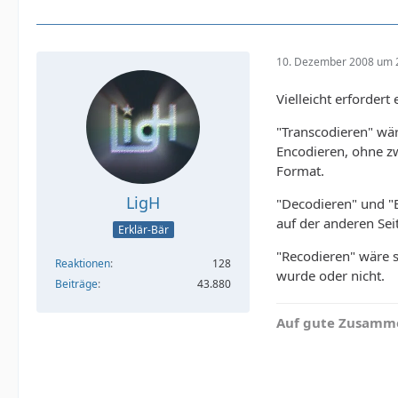
10. Dezember 2008 um 
Vielleicht erforder
"Transcodieren" wär
Encodieren, ohne zw
Format.
LigH
"Decodieren" und "E
auf der anderen Sei
Erklär-Bär
"Recodieren" wäre s
Reaktionen
128
wurde oder nicht.
Beiträge
43.880
Auf gute Zusamme