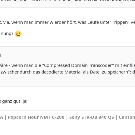
ht. v.a. wenn man immer wierder hört, was Leute unter "rippen" ve
Ahnung?
H
wäre - wenn man die "Compressed Domain Transcoder" mit einfließ
zwischendurch das decodierte Material als Datei zu speichern"; da
s ganz gut :ja:
A | Popcorn Hour NMT C-200 | Sony STR-DB 840 QS | Canton