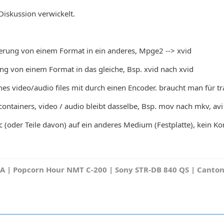
Diskussion verwickelt.
ierung von einem Format in ein anderes, Mpge2 --> xvid
ng von einem Format in das gleiche, Bsp. xvid nach xvid
ines video/audio files mit durch einen Encoder. braucht man für t
ontainers, video / audio bleibt dasselbe, Bsp. mov nach mkv, av
sc (oder Teile davon) auf ein anderes Medium (Festplatte), kein Kon
A | Popcorn Hour NMT C-200 | Sony STR-DB 840 QS | Canton