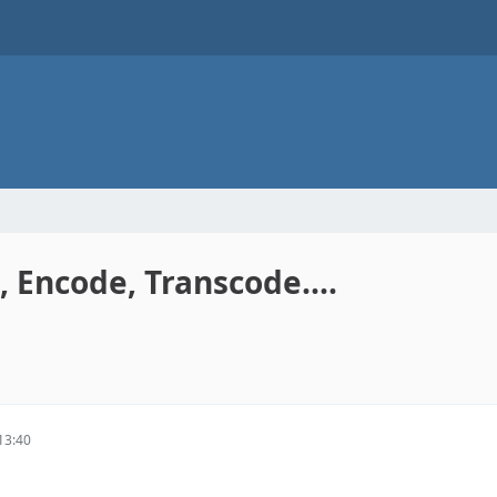
 Encode, Transcode....
13:40