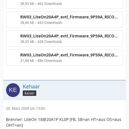
38,93 kB – 462 Downloads
RW03_LiteOn20A4P_evtl_Firmware_9P59A_RICOHJPN_W21_8x__Grafik__LiteOn20A4P__4CLV.png
38,46 kB – 443 Downloads
RW03_LiteOn20A4P_evtl_Firmware_9P59A_RICOHJPN_W21_8x__Grafik__NEC.png
38,45 kB – 438 Downloads
RW03_LiteOn20A4P_evtl_Firmware_9P59A_RICOHJPN_W21_8x__Plextor__2x.png
31,88 kB – 486 Downloads
Kehaar
Kaiser
20. März 2009 um 13:00
Brenner: LiteOn 18@20A1P KL0P (FB, SB=an HT=aus OS=aus
OHT=an)