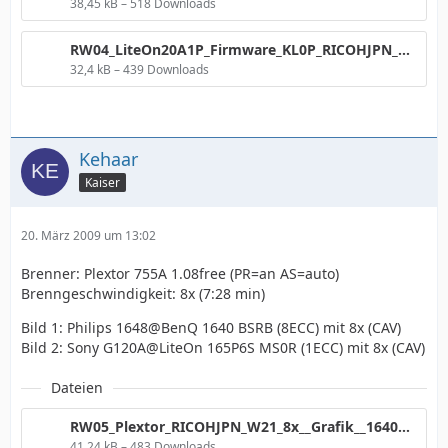
38,45 kB – 518 Downloads
RW04_LiteOn20A1P_Firmware_KL0P_RICOHJPN_W21_8x__Plextor__2x.png
32,4 kB – 439 Downloads
Kehaar
Kaiser
20. März 2009 um 13:02
Brenner: Plextor 755A 1.08free (PR=an AS=auto)
Brenngeschwindigkeit: 8x (7:28 min)
Bild 1: Philips 1648@BenQ 1640 BSRB (8ECC) mit 8x (CAV)
Bild 2: Sony G120A@LiteOn 165P6S MS0R (1ECC) mit 8x (CAV)
Dateien
RW05_Plextor_RICOHJPN_W21_8x__Grafik__1640Nr2.png
41,24 kB – 483 Downloads