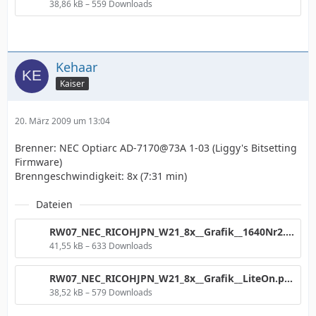
38,86 kB – 559 Downloads
Kehaar
Kaiser
20. März 2009 um 13:04
Brenner: NEC Optiarc AD-7170@73A 1-03 (Liggy's Bitsetting
Firmware)
Brenngeschwindigkeit: 8x (7:31 min)
Dateien
RW07_NEC_RICOHJPN_W21_8x__Grafik__1640Nr2.png
41,55 kB – 633 Downloads
RW07_NEC_RICOHJPN_W21_8x__Grafik__LiteOn.png
38,52 kB – 579 Downloads