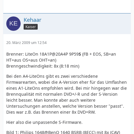
Kehaar
Kaiser
20. März 2009 um 12:54
Brenner: LiteOn 18A1P@20A4P 9P59
S
(FB + EOS, SB=an
HT=aus OS=aus OHT=an)
Brenngeschwindigkeit: 8x (8:18 min)
Bei den A4-LiteOns gibt es zwei verschiedene
Firmwarearten, wobei die A-Version eher für das Umflashen
eines A1-LiteOns empfohlen wird. Bei mir hingegen war die
Brennqualität mit normalen DVD+/-R und der S-Version
leicht besser. Man konnte aber auch weitere
Untersuchungen anstellen, welche Version besser "passt".
Dies war z.B. das Brennen einer 8x DVD+RW.
Hier also die unpassende S-Firmware.
Bild 1: Philips 1648@BenQ 1640 BSRB (8ECC) mit 8x (CAV)