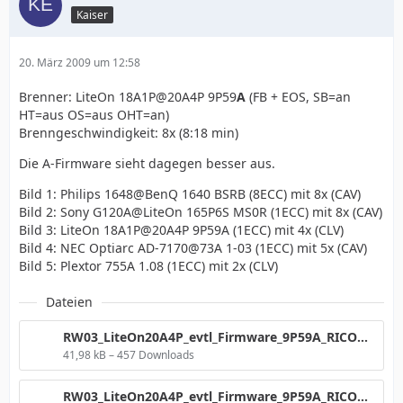
Kaiser
20. März 2009 um 12:58
Brenner: LiteOn 18A1P@20A4P 9P59
A
(FB + EOS, SB=an
HT=aus OS=aus OHT=an)
Brenngeschwindigkeit: 8x (8:18 min)
Die A-Firmware sieht dagegen besser aus.
Bild 1: Philips 1648@BenQ 1640 BSRB (8ECC) mit 8x (CAV)
Bild 2: Sony G120A@LiteOn 165P6S MS0R (1ECC) mit 8x (CAV)
Bild 3: LiteOn 18A1P@20A4P 9P59A (1ECC) mit 4x (CLV)
Bild 4: NEC Optiarc AD-7170@73A 1-03 (1ECC) mit 5x (CAV)
Bild 5: Plextor 755A 1.08 (1ECC) mit 2x (CLV)
Dateien
RW03_LiteOn20A4P_evtl_Firmware_9P59A_RICOHJPN_W21_8x__Grafik__1640Nr2.png
41,98 kB – 457 Downloads
RW03_LiteOn20A4P_evtl_Firmware_9P59A_RICOHJPN_W21_8x__Grafik__LiteOn.png