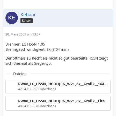
Kehaar
Kaiser
20. März 2009 um 13:07
Brenner: LG H55N 1.05
Brenngeschwindigkeit: 8x (8:04 min)
Der oftmals zu Recht als nicht so gut beurteilte H55N zeigt
sich diesmal als Siegertyp.
Dateien
RW08_LG_H55N_RICOHJPN_W21_8x__Grafik__1640Nr2.png
42,04 kB – 601 Downloads
RW08_LG_H55N_RICOHJPN_W21_8x__Grafik__LiteOn.png
40,04 kB – 578 Downloads