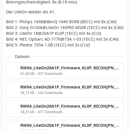
Brenngeschwindigkeit: 8x (8:19 min)
Der LiteOn wieder als A1.
Bild 1: Philips 1648@BenQ 1640 BSRB (8ECC) mit 8x (CAV)
Bild 2: Sony G120A@LiteOn 165P6S MS0R (1ECC) mit 8x (CAV)
Bild 3: LiteOn 18@20A1P KL0P (1ECC) mit 4x (CLV)
Bild 4: NEC Optiarc AD-7170@73A 1-03 (1ECC) mit 5x (CAV)
Bild 5: Plextor 755A 1.08 (1ECC) mit 2x (CLV)
Dateien
RW04_LiteOn20A1P_Firmware_KL0P_RICOHJPN_W21_8x__Grafik__1640Nr2.png
41,68 kB – 457 Downloads
RW04_LiteOn20A1P_Firmware_KL0P_RICOHJPN_W21_8x__Grafik__LiteOn.png
38,72 kB – 542 Downloads
RW04_LiteOn20A1P_Firmware_KL0P_RICOHJPN_W21_8x__Grafik__LiteOn20A1P__4CLV.png
38,25 kB – 477 Downloads
RW04_LiteOn20A1P_Firmware_KL0P_RICOHJPN_W21_8x__Grafik__NEC.png