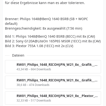
für diese Ergebnisse kann man es aber tolerieren.
Brenner: Philips 1648@BenQ 1640 BSRB (SB + WOPC
default)
Brenngeschwindigkeit: 8x ausgewählt (7:56 min)
Bild 1: Philips 1648@BenQ 1640 BSRB (8ECC) mit 8x (CAV)
Bild 2: Sony G120A@LiteOn 165P6S MS0R (1ECC) mit 8x (CAV)
Bild 3: Plextor 755A 1.08 (1ECC) mit 2x (CLV)
Dateien
RW01_Philips_1648_RICOHJPN_W21_8x__Grafik__1640Nr2.png
43,34 kB – 664 Downloads
RW01_Philips_1648_RICOHJPN_W21_8x__Grafik__LiteOn.png
38,6 kB – 474 Downloads
RW01_Philips_1648_RICOHJPN_W21_8x__Plextor__2x.png
32,33 kB – 517 Downloads