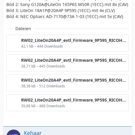
Bild 2: Sony G120A@LiteOn 165P6S MS0R (1ECC) mit 8x (CAV)
Bild 3: LiteOn 18A1P@20A4P 9P59S (1ECC) mit 4x (CLV)
Bild 4: NEC Optiarc AD-7170@73A 1-03 (1ECC) mit 5x (CAV)
Dateien
RW02_LiteOn20A4P_evtl_Firmware_9P59S_RICOHJPN_W21_8x__Grafik__1640Nr2.png
42,1 kB – 444 Downloads
RW02_LiteOn20A4P_evtl_Firmware_9P59S_RICOHJPN_W21_8x__Grafik__LiteOn__1.png
38,71 kB – 445 Downloads
RW02_LiteOn20A4P_evtl_Firmware_9P59S_RICOHJPN_W21_8x__Grafik__LiteOn20A4P__4CLV.png
38,38 kB – 512 Downloads
RW02_LiteOn20A4P_evtl_Firmware_9P59S_RICOHJPN_W21_8x__Grafik__NEC.png
39,88 kB – 488 Downloads
Kehaar