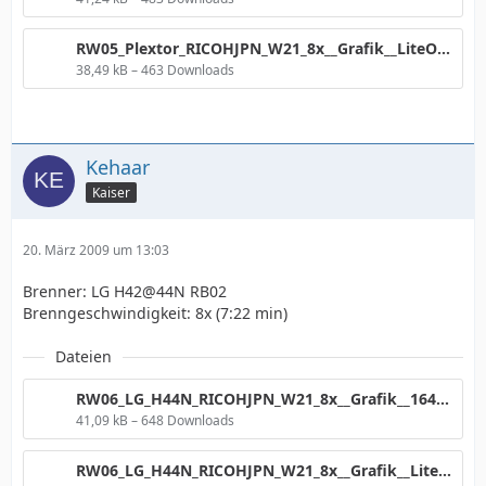
RW05_Plextor_RICOHJPN_W21_8x__Grafik__LiteOn.png
38,49 kB – 463 Downloads
Kehaar
Kaiser
20. März 2009 um 13:03
Brenner: LG H42@44N RB02
Brenngeschwindigkeit: 8x (7:22 min)
Dateien
RW06_LG_H44N_RICOHJPN_W21_8x__Grafik__1640Nr2.png
41,09 kB – 648 Downloads
RW06_LG_H44N_RICOHJPN_W21_8x__Grafik__LiteOn.png