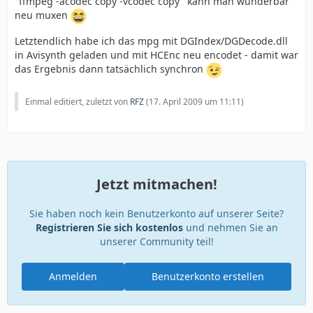
"ffmpeg -acodec copy -vcodec copy" kann man wunderbar
neu muxen
Letztendlich habe ich das mpg mit DGIndex/DGDecode.dll
in Avisynth geladen und mit HCEnc neu encodet - damit war
das Ergebnis dann tatsächlich synchron
Einmal editiert, zuletzt von
RFZ
(
17. April 2009 um 11:11
)
Jetzt mitmachen!
Sie haben noch kein Benutzerkonto auf unserer Seite?
Registrieren Sie sich kostenlos
und nehmen Sie an
unserer Community teil!
Anmelden
Benutzerkonto erstellen